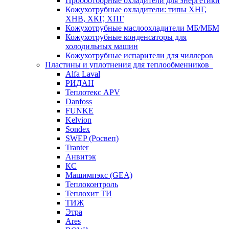
Пробоотборные охладители для энергетики
Кожухотрубные охладители: типы ХНГ,
ХНВ, ХКГ, ХПГ
Кожухотрубные маслоохладители МБ/МБМ
Кожухотрубные конденсаторы для
холодильных машин
Кожухотрубные испарители для чиллеров
Пластины и уплотнения для теплообменников
Alfa Laval
РИДАН
Теплотекс APV
Danfoss
FUNKE
Kelvion
Sondex
SWEP (Росвеп)
Tranter
Анвитэк
КС
Машимпэкс (GEA)
Теплоконтроль
Теплохит ТИ
ТИЖ
Этра
Ares