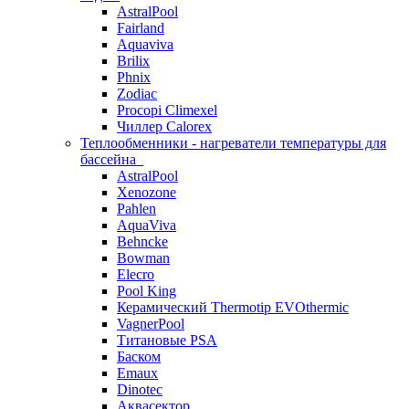
AstralPool
Fairland
Aquaviva
Brilix
Phnix
Zodiac
Procopi Climexel
Чиллер Calorex
Теплообменники - нагреватели температуры для
бассейна
AstralPool
Xenozone
Pahlen
AquaViva
Behncke
Bowman
Elecro
Pool King
Керамический Thermotip EVOthermic
VagnerPool
Титановые PSA
Баском
Emaux
Dinotec
Аквасектор