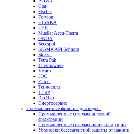
BOWA
Ciat
Fischer
Forwon
HISAKA
LHE
Mueller Accu-Therm
ONDA
Secespol
SIGMA API Schmidt
Stokvis
Tetra Pak
Thermowave
Vicarb
ЗЭО
Zilmet
Теплосила
ТПлР
ЭксЭко
Энергосервис
Промышленные фильтры для воды
Промышленные системы дисковой
фильтрации
Промышленные системы нанофильтрации
Установки безреагентной защиты от накипи