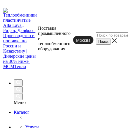
Поставка
промышленного
и
Москва
теплообменного
оборудования
Меню
Каталог
Услуги