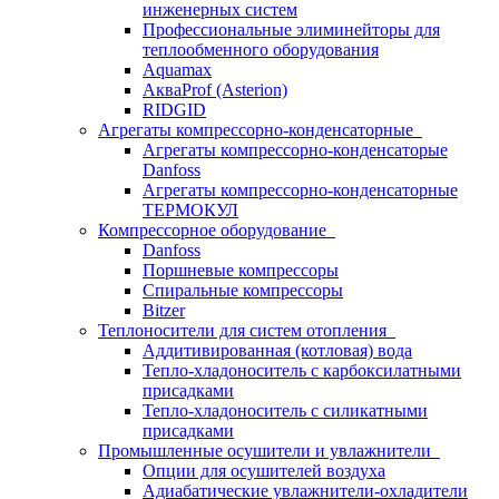
инженерных систем
Профессиональные элиминейторы для
теплообменного оборудования
Aquamax
АкваProf (Asterion)
RIDGID
Агрегаты компрессорно-конденсаторные
Агрегаты компрессорно-конденсаторые
Danfoss
Агрегаты компрессорно-конденсаторные
ТЕРМОКУЛ
Компрессорное оборудование
Danfoss
Поршневые компрессоры
Спиральные компрессоры
Bitzer
Теплоносители для систем отопления
Аддитивированная (котловая) вода
Тепло-хладоноситель с карбоксилатными
присадками
Тепло-хладоноситель с силикатными
присадками
Промышленные осушители и увлажнители
Опции для осушителей воздуха
Адиабатические увлажнители-охладители