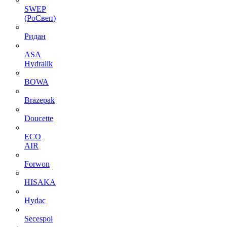
SWEP
(РоСвеп)
Ридан
ASA
Hydralik
BOWA
Brazepak
Doucette
ECO
AIR
Forwon
HISAKA
Hydac
Secespol