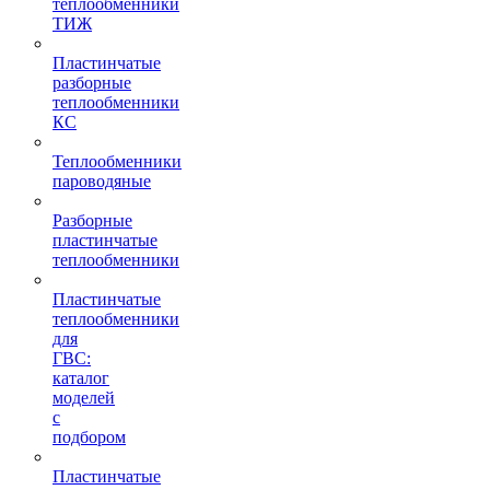
теплообменники
ТИЖ
Пластинчатые
разборные
теплообменники
КC
Теплообменники
пароводяные
Разборные
пластинчатые
теплообменники
Пластинчатые
теплообменники
для
ГВС:
каталог
моделей
с
подбором
Пластинчатые