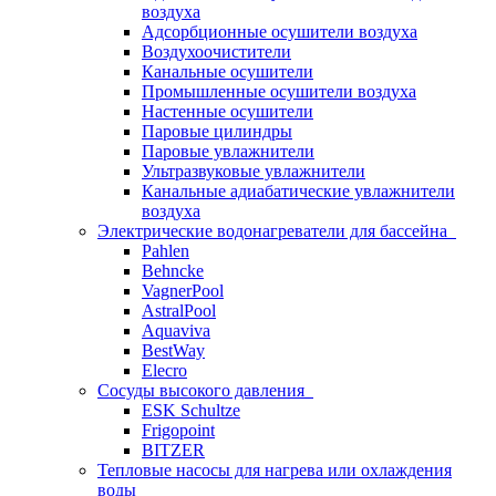
воздуха
Адсорбционные осушители воздуха
Воздухоочистители
Канальные осушители
Промышленные осушители воздуха
Настенные осушители
Паровые цилиндры
Паровые увлажнители
Ультразвуковые увлажнители
Канальные адиабатические увлажнители
воздуха
Электрические водонагреватели для бассейна
Pahlen
Behncke
VagnerPool
AstralPool
Aquaviva
BestWay
Elecro
Сосуды высокого давления
ESK Schultze
Frigopoint
BITZER
Тепловые насосы для нагрева или охлаждения
воды