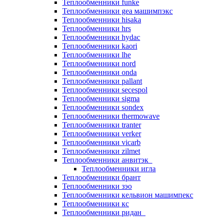
Теплообменники funke
Теплообменники gea машимпэкс
Теплообменники hisaka
Теплообменники hrs
Теплообменники hydac
Теплообменники kaori
Теплообменники lhe
Теплообменники nord
Теплообменники onda
Теплообменники pallant
Теплообменники secespol
Теплообменники sigma
Теплообменники sondex
Теплообменники thermowave
Теплообменники tranter
Теплообменники verker
Теплообменники vicarb
Теплообменники zilmet
Теплообменники анвитэк
Теплообменники игла
Теплообменники брант
Теплообменники зэо
Теплообменники кельвион машимпекс
Теплообменники кс
Теплообменники ридан