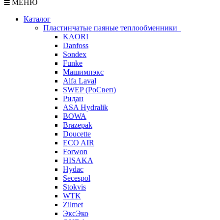
МЕНЮ
Каталог
Пластинчатые паяные теплообменники
KAORI
Danfoss
Sondex
Funke
Машимпэкс
Alfa Laval
SWEP (РоСвеп)
Ридан
ASA Hydralik
BOWA
Brazepak
Doucette
ECO AIR
Forwon
HISAKA
Hydac
Secespol
Stokvis
WTK
Zilmet
ЭксЭко