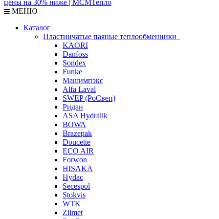
МЕНЮ
Каталог
Пластинчатые паяные теплообменники
KAORI
Danfoss
Sondex
Funke
Машимпэкс
Alfa Laval
SWEP (РоСвеп)
Ридан
ASA Hydralik
BOWA
Brazepak
Doucette
ECO AIR
Forwon
HISAKA
Hydac
Secespol
Stokvis
WTK
Zilmet