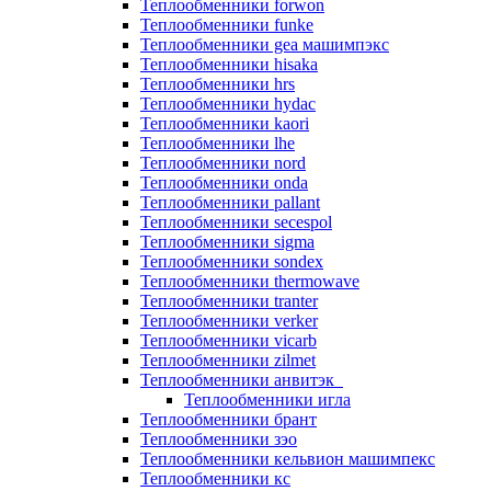
Теплообменники forwon
Теплообменники funke
Теплообменники gea машимпэкс
Теплообменники hisaka
Теплообменники hrs
Теплообменники hydac
Теплообменники kaori
Теплообменники lhe
Теплообменники nord
Теплообменники onda
Теплообменники pallant
Теплообменники secespol
Теплообменники sigma
Теплообменники sondex
Теплообменники thermowave
Теплообменники tranter
Теплообменники verker
Теплообменники vicarb
Теплообменники zilmet
Теплообменники анвитэк
Теплообменники игла
Теплообменники брант
Теплообменники зэо
Теплообменники кельвион машимпекс
Теплообменники кс