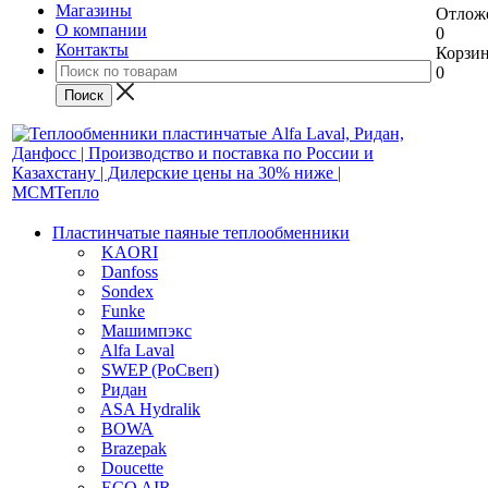
Магазины
Отлож
О компании
0
Контакты
Корзи
0
Пластинчатые паяные теплообменники
KAORI
Danfoss
Sondex
Funke
Машимпэкс
Alfa Laval
SWEP (РоСвеп)
Ридан
ASA Hydralik
BOWA
Brazepak
Doucette
ECO AIR