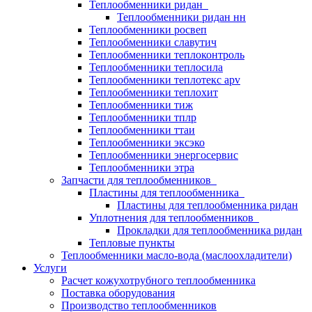
Теплообменники ридан
Теплообменники ридан нн
Теплообменники росвеп
Теплообменники славутич
Теплообменники теплоконтроль
Теплообменники теплосила
Теплообменники теплотекс apv
Теплообменники теплохит
Теплообменники тиж
Теплообменники тплр
Теплообменники ттаи
Теплообменники эксэко
Теплообменники энергосервис
Теплообменники этра
Запчасти для теплообменников
Пластины для теплообменника
Пластины для теплообменника ридан
Уплотнения для теплообменников
Прокладки для теплообменника ридан
Тепловые пункты
Теплообменники масло-вода (маслоохладители)
Услуги
Расчет кожухотрубного теплообменника
Поставка
оборудования
Производство теплообменников