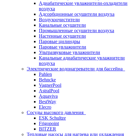
Адиабатические увлажнители-охладители
воздуха
Адсорбционные осушители воздуха
Воздухоочистители
Канальные осушители
Промышленные осушители воздуха
Настенные осушители
Паровые цилиндры
Паровые увлажнители
Ультразвуковые увлажнители
Канальные адиабатические увлажнители
воздуха
Электрические водонагреватели для бассейна
Pahlen
Behncke
VagnerPool
AstralPool
Aquaviva
BestWay
Elecro
Сосуды высокого давления
ESK Schultze
Frigopoint
BITZER
Тепловые насосы для нагрева или охлаждения