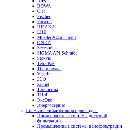
Ares
BOWA
Ciat
Fischer
Forwon
HISAKA
LHE
Mueller Accu-Therm
ONDA
Secespol
SIGMA API Schmidt
Stokvis
Tetra Pak
Thermowave
Vicarb
ЗЭО
Zilmet
Теплосила
ТПлР
ЭксЭко
Энергосервис
Промышленные фильтры для воды
Промышленные системы дисковой
фильтрации
Промышленные системы нанофильтрации