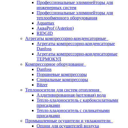
Профессиональные элиминейторы для
инженерных систем
Профессиональные элиминейторы для
теплообменного оборудования
Aquamax
АкваProf (Asterion)
RIDGID
Агрегаты компрессорно-конденсаторные
Агрегаты компрессорно-конденсаторые
Danfoss
Агрегаты компрессорно-конденсаторные
ТЕРМОКУЛ
Компрессорное оборудование
Danfoss
Поршневые компрессоры
Спиральные компрессоры
Bitzer
Теплоносители для систем отопления
Аддитивированная (котловая) вода
Тепло-хладоноситель с карбоксилатными
присадками
Тепло-хладоноситель с силикатными
присадками
Промышленные осушители и увлажнители
Опции для осушителей воздуха