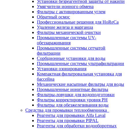
Установки безреагентной защиты от накипи
Умягчители ионного обмена
Фильтры с активированным углем
Обратный осмос
Профессиональные решения для HoReCa
Удаление железа и марганца
Фильтры механической очистки
Промышленные системы UV-
обеззараживания
Промышленные системы сетчатой
фильтрации
Сорбционные установки для воды
Промышленные системы ультрафильтрации
Установки озонирования
Компактная фильтровальная установка для
бассейна
Механические насыпные фильтры для воды
Промышленные ионитные фильтры
Фильтры-ловушки для водоподготовки
Фильтры корректировки уровня PH
Фильтры для обезжелезивания воды
Средства для промывки теплообменника
Реагенты для промывки Alfa Laval
Реагенты для промывки PIPAL
Реагенты для обработки водооборотных