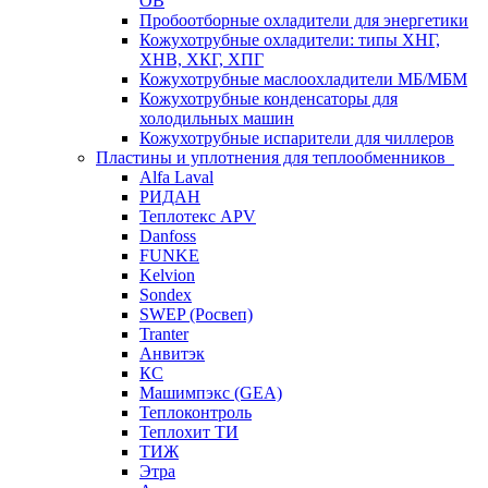
ОВ
Пробоотборные охладители для энергетики
Кожухотрубные охладители: типы ХНГ,
ХНВ, ХКГ, ХПГ
Кожухотрубные маслоохладители МБ/МБМ
Кожухотрубные конденсаторы для
холодильных машин
Кожухотрубные испарители для чиллеров
Пластины и уплотнения для теплообменников
Alfa Laval
РИДАН
Теплотекс APV
Danfoss
FUNKE
Kelvion
Sondex
SWEP (Росвеп)
Tranter
Анвитэк
КС
Машимпэкс (GEA)
Теплоконтроль
Теплохит ТИ
ТИЖ
Этра