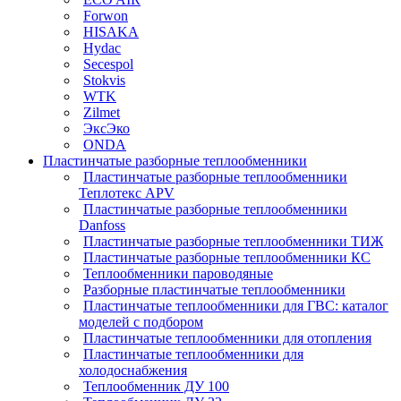
Forwon
HISAKA
Hydac
Secespol
Stokvis
WTK
Zilmet
ЭксЭко
ONDA
Пластинчатые разборные теплообменники
Пластинчатые разборные теплообменники
Теплотекс APV
Пластинчатые разборные теплообменники
Danfoss
Пластинчатые разборные теплообменники ТИЖ
Пластинчатые разборные теплообменники КC
Теплообменники пароводяные
Разборные пластинчатые теплообменники
Пластинчатые теплообменники для ГВС: каталог
моделей с подбором
Пластинчатые теплообменники для отопления
Пластинчатые теплообменники для
холодоснабжения
Теплообменник ДУ 100