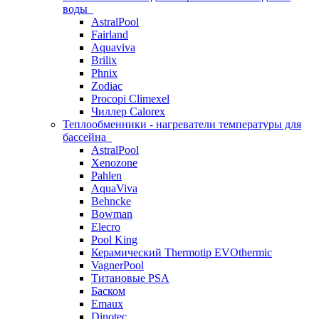
воды
AstralPool
Fairland
Aquaviva
Brilix
Phnix
Zodiac
Procopi Climexel
Чиллер Calorex
Теплообменники - нагреватели температуры для
бассейна
AstralPool
Xenozone
Pahlen
AquaViva
Behncke
Bowman
Elecro
Pool King
Керамический Thermotip EVOthermic
VagnerPool
Титановые PSA
Баском
Emaux
Dinotec