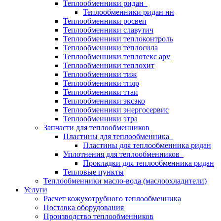
Теплообменники ридан
Теплообменники ридан нн
Теплообменники росвеп
Теплообменники славутич
Теплообменники теплоконтроль
Теплообменники теплосила
Теплообменники теплотекс apv
Теплообменники теплохит
Теплообменники тиж
Теплообменники тплр
Теплообменники ттаи
Теплообменники эксэко
Теплообменники энергосервис
Теплообменники этра
Запчасти для теплообменников
Пластины для теплообменника
Пластины для теплообменника ридан
Уплотнения для теплообменников
Прокладки для теплообменника ридан
Тепловые пункты
Теплообменники масло-вода (маслоохладители)
Услуги
Расчет кожухотрубного теплообменника
Поставка
оборудования
Производство теплообменников