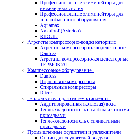
Профессиональные элиминейторы для
инженерных систем
Профессиональные элиминейторы для
теплообменного оборудования
Aquamax
АкваProf (Asterion)
RIDGID
Агрегаты компрессорно-конденсаторные
Агрегаты компрессорно-конденсаторые
Danfoss
Агрегаты компрессорно-конденсаторные
ТЕРМОКУЛ
Компрессорное оборудование
Danfoss
Поршневые компрессоры
Спиральные компрессоры
Bitzer
Теплоносители для систем отопления
Аддитивированная (котловая) вода
Тепло-хладоноситель с карбоксилатными
присадками
Тепло-хладоноситель с силикатными
присадками
Промышленные осушители и увлажнители
Опции для осушителей воздуха