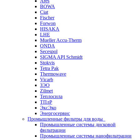
Ares
BOWA
Ciat
Fischer
Forwon
HISAKA
LHE
Mueller Accu-Therm
ONDA
Secespol
SIGMA API Schmidt
Stokvis
Tetra Pak
Thermowave
Vicarb
ЗЭО
Zilmet
Теплосила
ТПлР
ЭксЭко
Энергосервис
Промышленные фильтры для воды
Промышленные системы дисковой
фильтрации
Промышленные системы нанофильтрации