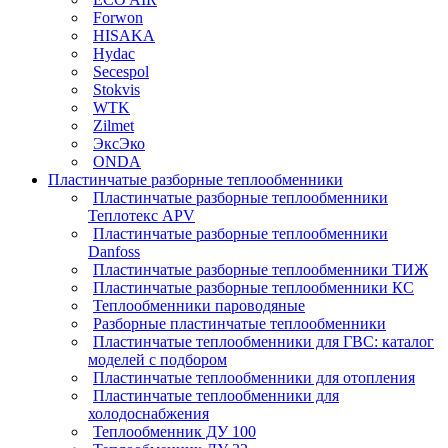
Forwon
HISAKA
Hydac
Secespol
Stokvis
WTK
Zilmet
ЭксЭко
ONDA
Пластинчатые разборные теплообменники
Пластинчатые разборные теплообменники
Теплотекс APV
Пластинчатые разборные теплообменники
Danfoss
Пластинчатые разборные теплообменники ТИЖ
Пластинчатые разборные теплообменники КC
Теплообменники пароводяные
Разборные пластинчатые теплообменники
Пластинчатые теплообменники для ГВС: каталог
моделей с подбором
Пластинчатые теплообменники для отопления
Пластинчатые теплообменники для
холодоснабжения
Теплообменник ДУ 100