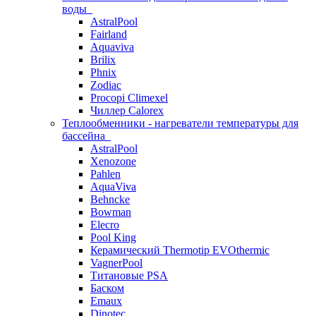
воды
AstralPool
Fairland
Aquaviva
Brilix
Phnix
Zodiac
Procopi Climexel
Чиллер Calorex
Теплообменники - нагреватели температуры для
бассейна
AstralPool
Xenozone
Pahlen
AquaViva
Behncke
Bowman
Elecro
Pool King
Керамический Thermotip EVOthermic
VagnerPool
Титановые PSA
Баском
Emaux
Dinotec