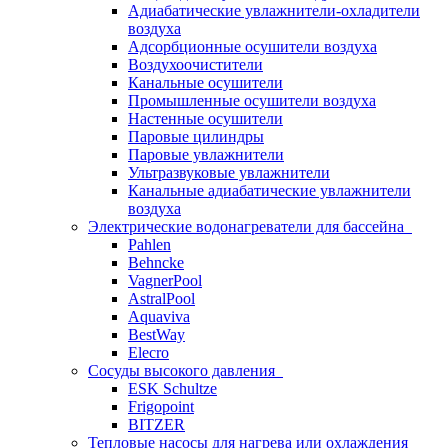
Адиабатические увлажнители-охладители
воздуха
Адсорбционные осушители воздуха
Воздухоочистители
Канальные осушители
Промышленные осушители воздуха
Настенные осушители
Паровые цилиндры
Паровые увлажнители
Ультразвуковые увлажнители
Канальные адиабатические увлажнители
воздуха
Электрические водонагреватели для бассейна
Pahlen
Behncke
VagnerPool
AstralPool
Aquaviva
BestWay
Elecro
Сосуды высокого давления
ESK Schultze
Frigopoint
BITZER
Тепловые насосы для нагрева или охлаждения