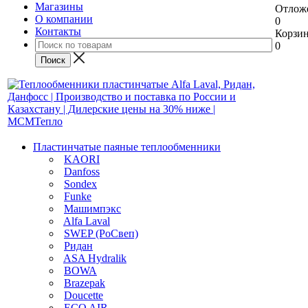
Магазины
Отлож
О компании
0
Контакты
Корзи
0
Пластинчатые паяные теплообменники
KAORI
Danfoss
Sondex
Funke
Машимпэкс
Alfa Laval
SWEP (РоСвеп)
Ридан
ASA Hydralik
BOWA
Brazepak
Doucette
ECO AIR