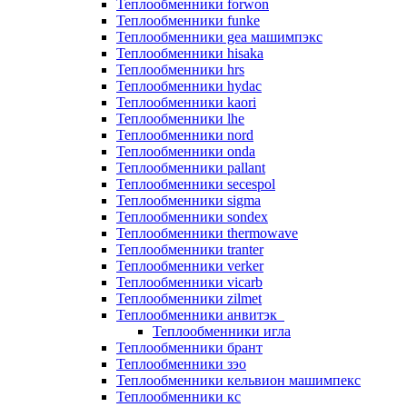
Теплообменники forwon
Теплообменники funke
Теплообменники gea машимпэкс
Теплообменники hisaka
Теплообменники hrs
Теплообменники hydac
Теплообменники kaori
Теплообменники lhe
Теплообменники nord
Теплообменники onda
Теплообменники pallant
Теплообменники secespol
Теплообменники sigma
Теплообменники sondex
Теплообменники thermowave
Теплообменники tranter
Теплообменники verker
Теплообменники vicarb
Теплообменники zilmet
Теплообменники анвитэк
Теплообменники игла
Теплообменники брант
Теплообменники зэо
Теплообменники кельвион машимпекс
Теплообменники кс