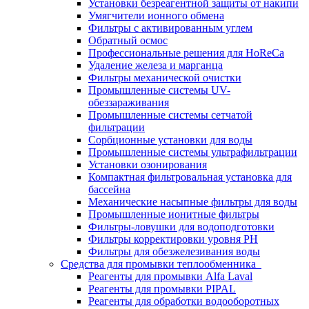
Установки безреагентной защиты от накипи
Умягчители ионного обмена
Фильтры с активированным углем
Обратный осмос
Профессиональные решения для HoReCa
Удаление железа и марганца
Фильтры механической очистки
Промышленные системы UV-
обеззараживания
Промышленные системы сетчатой
фильтрации
Сорбционные установки для воды
Промышленные системы ультрафильтрации
Установки озонирования
Компактная фильтровальная установка для
бассейна
Механические насыпные фильтры для воды
Промышленные ионитные фильтры
Фильтры-ловушки для водоподготовки
Фильтры корректировки уровня PH
Фильтры для обезжелезивания воды
Средства для промывки теплообменника
Реагенты для промывки Alfa Laval
Реагенты для промывки PIPAL
Реагенты для обработки водооборотных