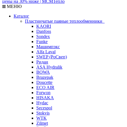
МЕНЮ
Каталог
Пластинчатые паяные теплообменники
KAORI
Danfoss
Sondex
Funke
Машимпэкс
Alfa Laval
SWEP (РоСвеп)
Ридан
ASA Hydralik
BOWA
Brazepak
Doucette
ECO AIR
Forwon
HISAKA
Hydac
Secespol
Stokvis
WTK
Zilmet