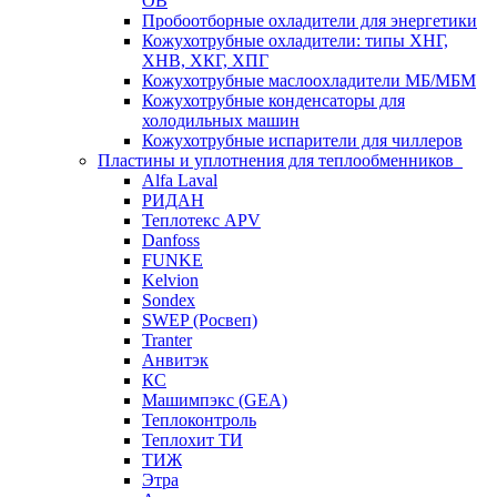
ОВ
Пробоотборные охладители для энергетики
Кожухотрубные охладители: типы ХНГ,
ХНВ, ХКГ, ХПГ
Кожухотрубные маслоохладители МБ/МБМ
Кожухотрубные конденсаторы для
холодильных машин
Кожухотрубные испарители для чиллеров
Пластины и уплотнения для теплообменников
Alfa Laval
РИДАН
Теплотекс APV
Danfoss
FUNKE
Kelvion
Sondex
SWEP (Росвеп)
Tranter
Анвитэк
КС
Машимпэкс (GEA)
Теплоконтроль
Теплохит ТИ
ТИЖ
Этра