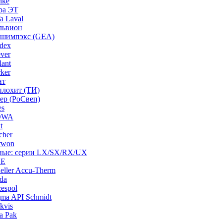
nke
ра ЭТ
a Laval
львион
ашимпэкс (GEA)
dex
ver
ant
ker
нт
плохит (ТИ)
ep (РоСвеп)
es
BOWA
t
cher
rwon
рные: серии LX/SX/RX/UX
HE
ller Accu-Therm
da
espol
ma API Schmidt
kvis
a Pak