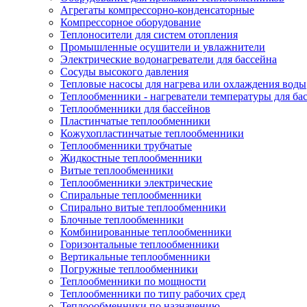
Агрегаты компрессорно-конденсаторные
Компрессорное оборудование
Теплоносители для систем отопления
Промышленные осушители и увлажнители
Электрические водонагреватели для бассейна
Сосуды высокого давления
Тепловые насосы для нагрева или охлаждения воды
Теплообменники - нагреватели температуры для ба
Теплообменники для бассейнов
Пластинчатые теплообменники
Кожухопластинчатые теплообменники
Теплообменники трубчатые
Жидкостные теплообменники
Витые теплообменники
Теплообменники электрические
Спиральные теплообменники
Спирально витые теплообменники
Блочные теплообменники
Комбинированные теплообменники
Горизонтальные теплообменники
Вертикальные теплообменники
Погружные теплообменники
Теплообменники по мощности
Теплообменники по типу рабочих сред
Теплоообменники по назначению