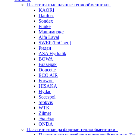
Пластинчатые паяные теплообменники
KAORI
Danfoss
Sondex
Funke
Машимпэкс
Alfa Laval
SWEP (РоСвеп)
Ридан
ASA Hydralik
BOWA
Brazepak
Doucette
ECO AIR
Forwon
HISAKA
Hydac
Secespol
Stokvis
WTK
Zilmet
ЭксЭко
ONDA
Пластинчатые разборные теплообменники
Пластинчатые разборные теплообменники Те