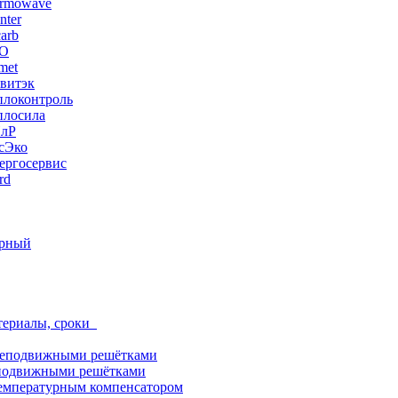
ermowave
nter
arb
ЭО
met
витэк
плоконтроль
плосила
ПлР
сЭко
ергосервис
rd
орный
териалы, сроки
неподвижными решётками
подвижными решётками
емпературным компенсатором