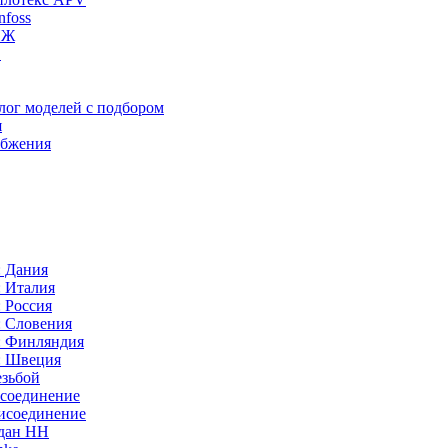
foss
ИЖ
C
лог моделей с подбором
я
абжения
: Дания
: Италия
 Россия
: Словения
: Финляндия
: Швеция
езьбой
исоединение
исоединение
идан НН