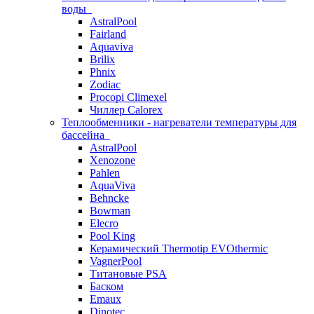
воды
AstralPool
Fairland
Aquaviva
Brilix
Phnix
Zodiac
Procopi Climexel
Чиллер Calorex
Теплообменники - нагреватели температуры для
бассейна
AstralPool
Xenozone
Pahlen
AquaViva
Behncke
Bowman
Elecro
Pool King
Керамический Thermotip EVOthermic
VagnerPool
Титановые PSA
Баском
Emaux
Dinotec