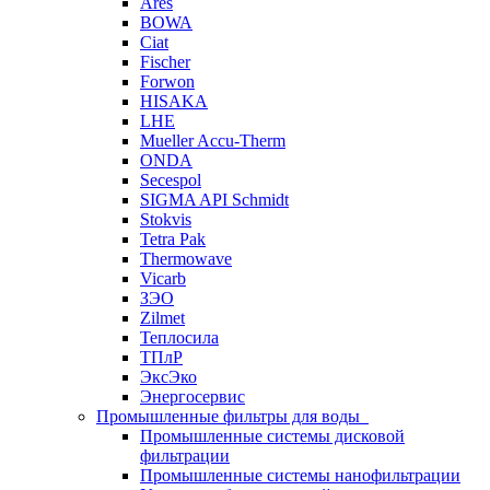
Ares
BOWA
Ciat
Fischer
Forwon
HISAKA
LHE
Mueller Accu-Therm
ONDA
Secespol
SIGMA API Schmidt
Stokvis
Tetra Pak
Thermowave
Vicarb
ЗЭО
Zilmet
Теплосила
ТПлР
ЭксЭко
Энергосервис
Промышленные фильтры для воды
Промышленные системы дисковой
фильтрации
Промышленные системы нанофильтрации