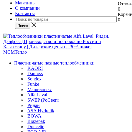
Магазины
Отлож
О компании
0
Контакты
Корзи
0
Пластинчатые паяные теплообменники
KAORI
Danfoss
Sondex
Funke
Машимпэкс
Alfa Laval
SWEP (РоСвеп)
Ридан
ASA Hydralik
BOWA
Brazepak
Doucette
ECO AIR