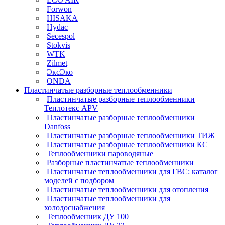
Forwon
HISAKA
Hydac
Secespol
Stokvis
WTK
Zilmet
ЭксЭко
ONDA
Пластинчатые разборные теплообменники
Пластинчатые разборные теплообменники
Теплотекс APV
Пластинчатые разборные теплообменники
Danfoss
Пластинчатые разборные теплообменники ТИЖ
Пластинчатые разборные теплообменники КC
Теплообменники пароводяные
Разборные пластинчатые теплообменники
Пластинчатые теплообменники для ГВС: каталог
моделей с подбором
Пластинчатые теплообменники для отопления
Пластинчатые теплообменники для
холодоснабжения
Теплообменник ДУ 100