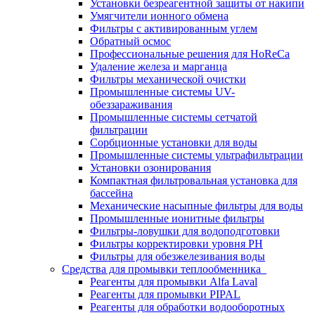
Установки безреагентной защиты от накипи
Умягчители ионного обмена
Фильтры с активированным углем
Обратный осмос
Профессиональные решения для HoReCa
Удаление железа и марганца
Фильтры механической очистки
Промышленные системы UV-
обеззараживания
Промышленные системы сетчатой
фильтрации
Сорбционные установки для воды
Промышленные системы ультрафильтрации
Установки озонирования
Компактная фильтровальная установка для
бассейна
Механические насыпные фильтры для воды
Промышленные ионитные фильтры
Фильтры-ловушки для водоподготовки
Фильтры корректировки уровня PH
Фильтры для обезжелезивания воды
Средства для промывки теплообменника
Реагенты для промывки Alfa Laval
Реагенты для промывки PIPAL
Реагенты для обработки водооборотных