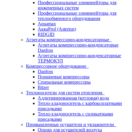
Профессиональные элиминейторы для
инженерных систем
Профессиональные элиминейторы для
теплообменного оборудования
Aquamax
АкваProf (Asterion)
RIDGID
Агрегаты компрессорно-конденсаторные
Агрегаты компрессорно-конденсаторые
Danfoss
Агрегаты компрессорно-конденсаторные
ТЕРМОКУЛ
Компрессорное оборудование
Danfoss
Поршневые компрессоры
Спиральные компрессоры
Bitzer
Теплоносители для систем отопления
Аддитивированная (котловая) вода
Тепло-хладоноситель с карбоксилатными
присадками
Тепло-хладоноситель с силикатными
присадками
Промышленные осушители и увлажнители
Опции для осушителей воздуха