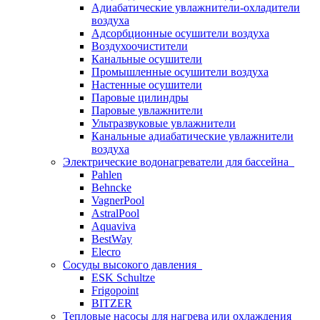
Адиабатические увлажнители-охладители
воздуха
Адсорбционные осушители воздуха
Воздухоочистители
Канальные осушители
Промышленные осушители воздуха
Настенные осушители
Паровые цилиндры
Паровые увлажнители
Ультразвуковые увлажнители
Канальные адиабатические увлажнители
воздуха
Электрические водонагреватели для бассейна
Pahlen
Behncke
VagnerPool
AstralPool
Aquaviva
BestWay
Elecro
Сосуды высокого давления
ESK Schultze
Frigopoint
BITZER
Тепловые насосы для нагрева или охлаждения