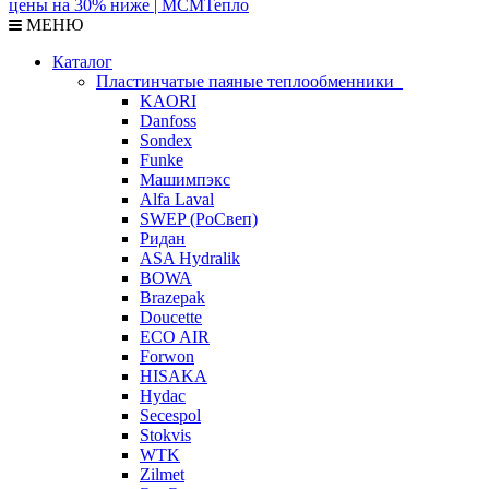
МЕНЮ
Каталог
Пластинчатые паяные теплообменники
KAORI
Danfoss
Sondex
Funke
Машимпэкс
Alfa Laval
SWEP (РоСвеп)
Ридан
ASA Hydralik
BOWA
Brazepak
Doucette
ECO AIR
Forwon
HISAKA
Hydac
Secespol
Stokvis
WTK
Zilmet