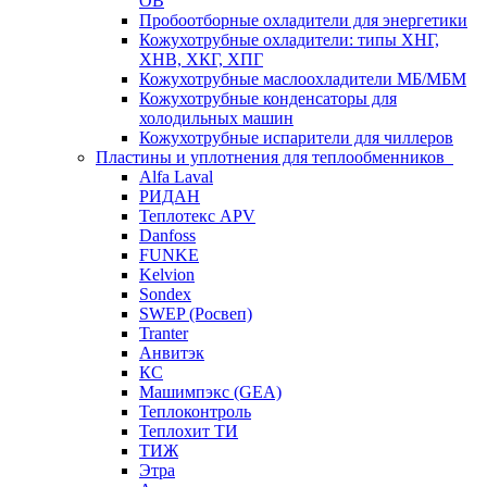
ОВ
Пробоотборные охладители для энергетики
Кожухотрубные охладители: типы ХНГ,
ХНВ, ХКГ, ХПГ
Кожухотрубные маслоохладители МБ/МБМ
Кожухотрубные конденсаторы для
холодильных машин
Кожухотрубные испарители для чиллеров
Пластины и уплотнения для теплообменников
Alfa Laval
РИДАН
Теплотекс APV
Danfoss
FUNKE
Kelvion
Sondex
SWEP (Росвеп)
Tranter
Анвитэк
КС
Машимпэкс (GEA)
Теплоконтроль
Теплохит ТИ
ТИЖ
Этра