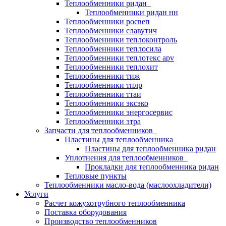
Теплообменники ридан
Теплообменники ридан нн
Теплообменники росвеп
Теплообменники славутич
Теплообменники теплоконтроль
Теплообменники теплосила
Теплообменники теплотекс apv
Теплообменники теплохит
Теплообменники тиж
Теплообменники тплр
Теплообменники ттаи
Теплообменники эксэко
Теплообменники энергосервис
Теплообменники этра
Запчасти для теплообменников
Пластины для теплообменника
Пластины для теплообменника ридан
Уплотнения для теплообменников
Прокладки для теплообменника ридан
Тепловые пункты
Теплообменники масло-вода (маслоохладители)
Услуги
Расчет кожухотрубного теплообменника
Поставка
оборудования
Производство теплообменников