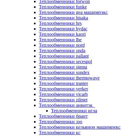
Теплообменники forwon
Теплообменники funke
Теплообменники gea машимпэкс
Теплообменники hisaka
Теплообменники hrs
Теплообменники hydac
Теплообменники kaori
Теплообменники lhe
Теплообменники nord
Теплообменники onda
Теплообменники pallant
Теплообменники secespol
Теплообменники sigma
Теплообменники sondex
Теплообменники thermowave
Теплообменники tranter
Теплообменники verker
Теплообменники vicarb
Теплообменники zilmet
Теплообменники анвитэк
Теплообменники игла
Теплообменники брант
Теплообменники зэо
Теплообменники кельвион машимпекс
Теплообменники кс