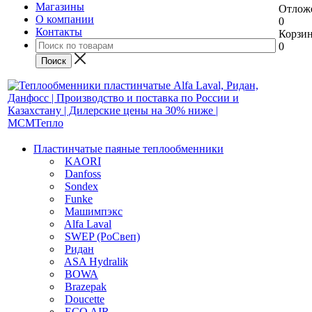
Магазины
Отлож
О компании
0
Контакты
Корзи
0
Пластинчатые паяные теплообменники
KAORI
Danfoss
Sondex
Funke
Машимпэкс
Alfa Laval
SWEP (РоСвеп)
Ридан
ASA Hydralik
BOWA
Brazepak
Doucette
ECO AIR