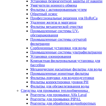
Установки безреагентной защиты от накипи
Умягчители ионного обмена
Фильтры с активированным углем
Обратный осмос
Профессиональные решения для HoReCa
Удаление железа и марганца
Фильтры механической очистки
Промышленные системы UV-
обеззараживания
Промышленные системы сетчатой
фильтрации
Сорбционные установки для воды
Промышленные системы ультрафильтрации
Установки озонирования
Компактная фильтровальная установка для
бассейна
Механические насыпные фильтры для воды
Промышленные ионитные фильтры
Фильтры-ловушки для водоподготовки
Фильтры корректировки уровня PH
Фильтры для обезжелезивания воды
Средства для промывки теплообменника
Реагенты для промывки Alfa Laval
Реагенты для промывки PIPAL
Реагенты для обработки водооборотных