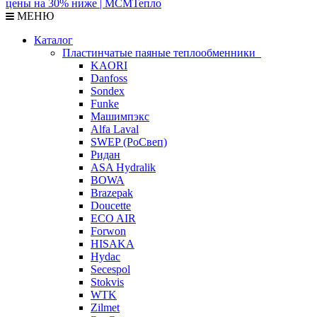
МЕНЮ
Каталог
Пластинчатые паяные теплообменники
KAORI
Danfoss
Sondex
Funke
Машимпэкс
Alfa Laval
SWEP (РоСвеп)
Ридан
ASA Hydralik
BOWA
Brazepak
Doucette
ECO AIR
Forwon
HISAKA
Hydac
Secespol
Stokvis
WTK
Zilmet