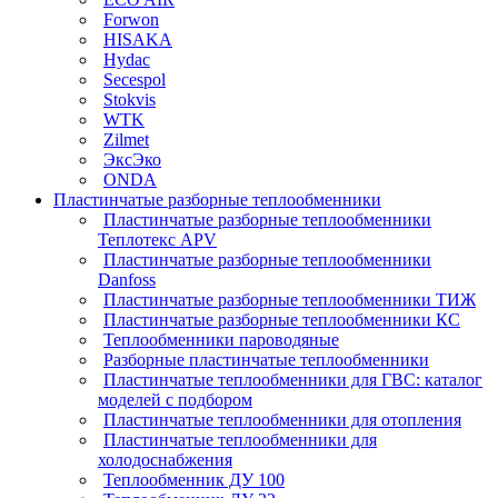
Forwon
HISAKA
Hydac
Secespol
Stokvis
WTK
Zilmet
ЭксЭко
ONDA
Пластинчатые разборные теплообменники
Пластинчатые разборные теплообменники
Теплотекс APV
Пластинчатые разборные теплообменники
Danfoss
Пластинчатые разборные теплообменники ТИЖ
Пластинчатые разборные теплообменники КC
Теплообменники пароводяные
Разборные пластинчатые теплообменники
Пластинчатые теплообменники для ГВС: каталог
моделей с подбором
Пластинчатые теплообменники для отопления
Пластинчатые теплообменники для
холодоснабжения
Теплообменник ДУ 100