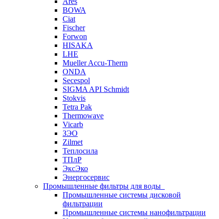
Ares
BOWA
Ciat
Fischer
Forwon
HISAKA
LHE
Mueller Accu-Therm
ONDA
Secespol
SIGMA API Schmidt
Stokvis
Tetra Pak
Thermowave
Vicarb
ЗЭО
Zilmet
Теплосила
ТПлР
ЭксЭко
Энергосервис
Промышленные фильтры для воды
Промышленные системы дисковой
фильтрации
Промышленные системы нанофильтрации