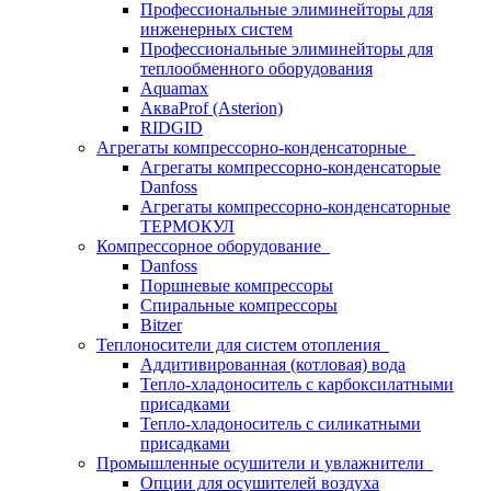
Профессиональные элиминейторы для
инженерных систем
Профессиональные элиминейторы для
теплообменного оборудования
Aquamax
АкваProf (Asterion)
RIDGID
Агрегаты компрессорно-конденсаторные
Агрегаты компрессорно-конденсаторые
Danfoss
Агрегаты компрессорно-конденсаторные
ТЕРМОКУЛ
Компрессорное оборудование
Danfoss
Поршневые компрессоры
Спиральные компрессоры
Bitzer
Теплоносители для систем отопления
Аддитивированная (котловая) вода
Тепло-хладоноситель с карбоксилатными
присадками
Тепло-хладоноситель с силикатными
присадками
Промышленные осушители и увлажнители
Опции для осушителей воздуха