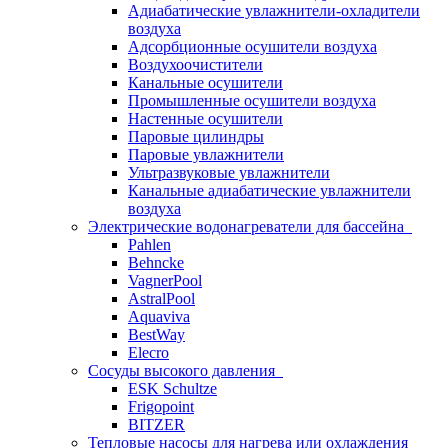
Адиабатические увлажнители-охладители
воздуха
Адсорбционные осушители воздуха
Воздухоочистители
Канальные осушители
Промышленные осушители воздуха
Настенные осушители
Паровые цилиндры
Паровые увлажнители
Ультразвуковые увлажнители
Канальные адиабатические увлажнители
воздуха
Электрические водонагреватели для бассейна
Pahlen
Behncke
VagnerPool
AstralPool
Aquaviva
BestWay
Elecro
Сосуды высокого давления
ESK Schultze
Frigopoint
BITZER
Тепловые насосы для нагрева или охлаждения