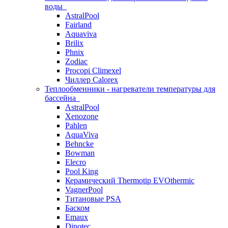
воды
AstralPool
Fairland
Aquaviva
Brilix
Phnix
Zodiac
Procopi Climexel
Чиллер Calorex
Теплообменники - нагреватели температуры для
бассейна
AstralPool
Xenozone
Pahlen
AquaViva
Behncke
Bowman
Elecro
Pool King
Керамический Thermotip EVOthermic
VagnerPool
Титановые PSA
Баском
Emaux
Dinotec