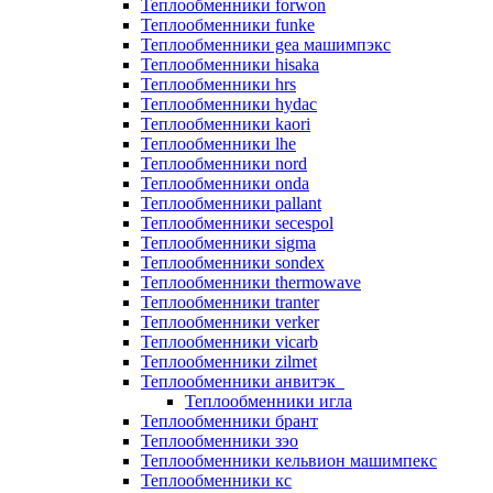
Теплообменники forwon
Теплообменники funke
Теплообменники gea машимпэкс
Теплообменники hisaka
Теплообменники hrs
Теплообменники hydac
Теплообменники kaori
Теплообменники lhe
Теплообменники nord
Теплообменники onda
Теплообменники pallant
Теплообменники secespol
Теплообменники sigma
Теплообменники sondex
Теплообменники thermowave
Теплообменники tranter
Теплообменники verker
Теплообменники vicarb
Теплообменники zilmet
Теплообменники анвитэк
Теплообменники игла
Теплообменники брант
Теплообменники зэо
Теплообменники кельвион машимпекс
Теплообменники кс