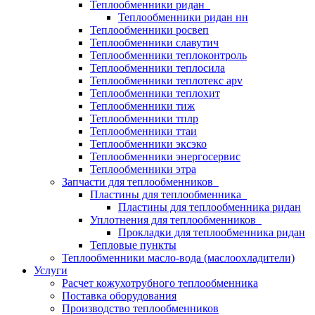
Теплообменники ридан
Теплообменники ридан нн
Теплообменники росвеп
Теплообменники славутич
Теплообменники теплоконтроль
Теплообменники теплосила
Теплообменники теплотекс apv
Теплообменники теплохит
Теплообменники тиж
Теплообменники тплр
Теплообменники ттаи
Теплообменники эксэко
Теплообменники энергосервис
Теплообменники этра
Запчасти для теплообменников
Пластины для теплообменника
Пластины для теплообменника ридан
Уплотнения для теплообменников
Прокладки для теплообменника ридан
Тепловые пункты
Теплообменники масло-вода (маслоохладители)
Услуги
Расчет кожухотрубного теплообменника
Поставка
оборудования
Производство теплообменников