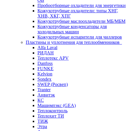
ОВ
Пробоотборные охладители для энергетики
Кожухотрубные охладители: типы ХНГ,
ХНВ, ХКГ, ХПГ
Кожухотрубные маслоохладители МБ/МБМ
Кожухотрубные конденсаторы для
холодильных машин
Кожухотрубные испарители для чиллеров
Пластины и уплотнения для теплообменников
Alfa Laval
РИДАН
Теплотекс APV
Danfoss
FUNKE
Kelvion
Sondex
SWEP (Росвеп)
Tranter
Анвитэк
КС
Машимпэкс (GEA)
Теплоконтроль
Теплохит ТИ
ТИЖ
Этра