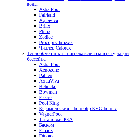
воды
AstralPool
Fairland
Aquaviva
Brilix
Phnix
Zodiac
Procopi Climexel
Чиллер Calorex
Теплообменники - нагреватели температуры для
бассейна
AstralPool
Xenozone
Pahlen
AquaViva
Behncke
Bowman
Elecro
Pool King
Керамический Thermotip EVOthermic
VagnerPool
Титановые PSA
Баском
Emaux
Dinotec