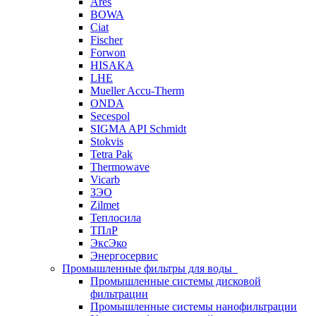
Ares
BOWA
Ciat
Fischer
Forwon
HISAKA
LHE
Mueller Accu-Therm
ONDA
Secespol
SIGMA API Schmidt
Stokvis
Tetra Pak
Thermowave
Vicarb
ЗЭО
Zilmet
Теплосила
ТПлР
ЭксЭко
Энергосервис
Промышленные фильтры для воды
Промышленные системы дисковой
фильтрации
Промышленные системы нанофильтрации