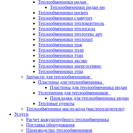
Теплообменники ридан
Теплообменники ридан нн
Теплообменники росвеп
Теплообменники славутич
Теплообменники теплоконтроль
Теплообменники теплосила
Теплообменники теплотекс apv
Теплообменники теплохит
Теплообменники тиж
Теплообменники тплр
Теплообменники ттаи
Теплообменники эксэко
Теплообменники энергосервис
Теплообменники этра
Запчасти для теплообменников
Пластины для теплообменника
Пластины для теплообменника ридан
Уплотнения для теплообменников
Прокладки для теплообменника ридан
Тепловые пункты
Теплообменники масло-вода (маслоохладители)
Услуги
Расчет кожухотрубного теплообменника
Поставка
оборудования
Производство теплообменников