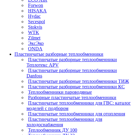
Forwon
HISAKA
Hydac
Secespol
Stokvis
WTK
Zilmet
ЭксЭко
ONDA
Пластинчатые разборные теплообменники
Пластинчатые разборные теплообменники
Теплотекс APV
Пластинчатые разборные теплообменники
Danfoss
Пластинчатые разборные теплообменники ТИЖ
Пластинчатые разборные теплообменники КC
Теплообменники пароводяные
Разборные пластинчатые теплообменники
Пластинчатые теплообменники для ГВС: каталог
моделей с подбором
Пластинчатые теплообменники для отопления
Пластинчатые теплообменники для
холодоснабжения
Теплообменник ДУ 100