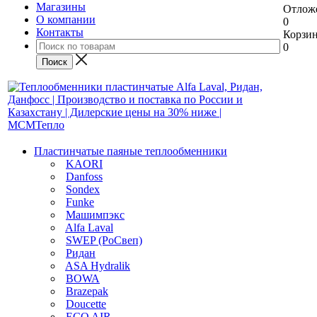
Магазины
Отлож
О компании
0
Контакты
Корзи
0
Пластинчатые паяные теплообменники
KAORI
Danfoss
Sondex
Funke
Машимпэкс
Alfa Laval
SWEP (РоСвеп)
Ридан
ASA Hydralik
BOWA
Brazepak
Doucette
ECO AIR