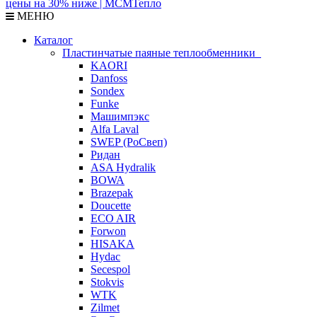
МЕНЮ
Каталог
Пластинчатые паяные теплообменники
KAORI
Danfoss
Sondex
Funke
Машимпэкс
Alfa Laval
SWEP (РоСвеп)
Ридан
ASA Hydralik
BOWA
Brazepak
Doucette
ECO AIR
Forwon
HISAKA
Hydac
Secespol
Stokvis
WTK
Zilmet