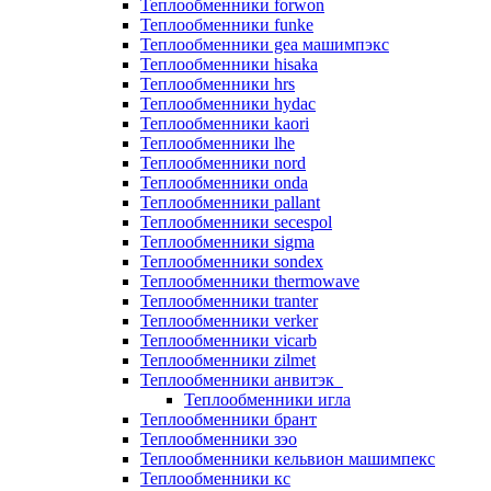
Теплообменники forwon
Теплообменники funke
Теплообменники gea машимпэкс
Теплообменники hisaka
Теплообменники hrs
Теплообменники hydac
Теплообменники kaori
Теплообменники lhe
Теплообменники nord
Теплообменники onda
Теплообменники pallant
Теплообменники secespol
Теплообменники sigma
Теплообменники sondex
Теплообменники thermowave
Теплообменники tranter
Теплообменники verker
Теплообменники vicarb
Теплообменники zilmet
Теплообменники анвитэк
Теплообменники игла
Теплообменники брант
Теплообменники зэо
Теплообменники кельвион машимпекс
Теплообменники кс