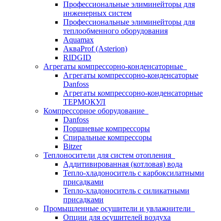
Профессиональные элиминейторы для
инженерных систем
Профессиональные элиминейторы для
теплообменного оборудования
Aquamax
АкваProf (Asterion)
RIDGID
Агрегаты компрессорно-конденсаторные
Агрегаты компрессорно-конденсаторые
Danfoss
Агрегаты компрессорно-конденсаторные
ТЕРМОКУЛ
Компрессорное оборудование
Danfoss
Поршневые компрессоры
Спиральные компрессоры
Bitzer
Теплоносители для систем отопления
Аддитивированная (котловая) вода
Тепло-хладоноситель с карбоксилатными
присадками
Тепло-хладоноситель с силикатными
присадками
Промышленные осушители и увлажнители
Опции для осушителей воздуха