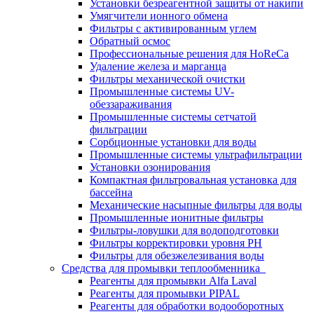
Установки безреагентной защиты от накипи
Умягчители ионного обмена
Фильтры с активированным углем
Обратный осмос
Профессиональные решения для HoReCa
Удаление железа и марганца
Фильтры механической очистки
Промышленные системы UV-
обеззараживания
Промышленные системы сетчатой
фильтрации
Сорбционные установки для воды
Промышленные системы ультрафильтрации
Установки озонирования
Компактная фильтровальная установка для
бассейна
Механические насыпные фильтры для воды
Промышленные ионитные фильтры
Фильтры-ловушки для водоподготовки
Фильтры корректировки уровня PH
Фильтры для обезжелезивания воды
Средства для промывки теплообменника
Реагенты для промывки Alfa Laval
Реагенты для промывки PIPAL
Реагенты для обработки водооборотных