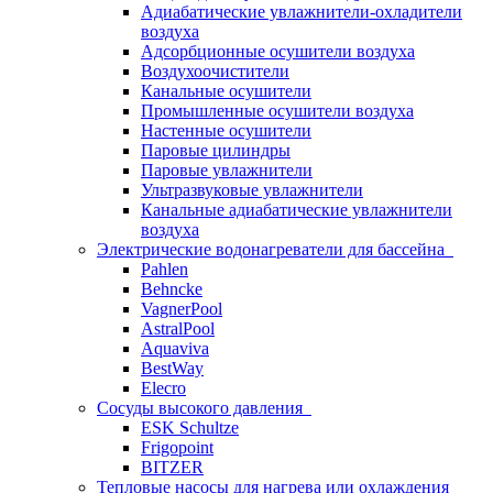
Адиабатические увлажнители-охладители
воздуха
Адсорбционные осушители воздуха
Воздухоочистители
Канальные осушители
Промышленные осушители воздуха
Настенные осушители
Паровые цилиндры
Паровые увлажнители
Ультразвуковые увлажнители
Канальные адиабатические увлажнители
воздуха
Электрические водонагреватели для бассейна
Pahlen
Behncke
VagnerPool
AstralPool
Aquaviva
BestWay
Elecro
Сосуды высокого давления
ESK Schultze
Frigopoint
BITZER
Тепловые насосы для нагрева или охлаждения