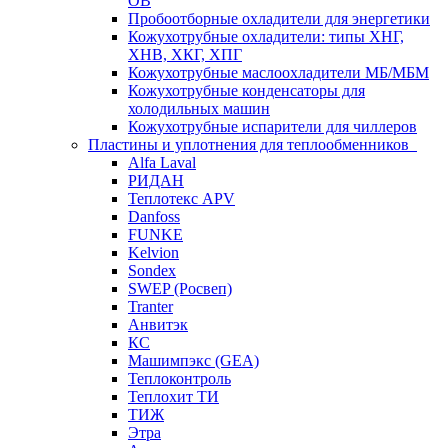
ОВ
Пробоотборные охладители для энергетики
Кожухотрубные охладители: типы ХНГ,
ХНВ, ХКГ, ХПГ
Кожухотрубные маслоохладители МБ/МБМ
Кожухотрубные конденсаторы для
холодильных машин
Кожухотрубные испарители для чиллеров
Пластины и уплотнения для теплообменников
Alfa Laval
РИДАН
Теплотекс APV
Danfoss
FUNKE
Kelvion
Sondex
SWEP (Росвеп)
Tranter
Анвитэк
КС
Машимпэкс (GEA)
Теплоконтроль
Теплохит ТИ
ТИЖ
Этра