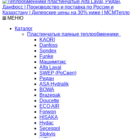
МЕНЮ
Каталог
Пластинчатые паяные теплообменники
KAORI
Danfoss
Sondex
Funke
Машимпэкс
Alfa Laval
SWEP (РоСвеп)
Ридан
ASA Hydralik
BOWA
Brazepak
Doucette
ECO AIR
Forwon
HISAKA
Hydac
Secespol
Stokvis