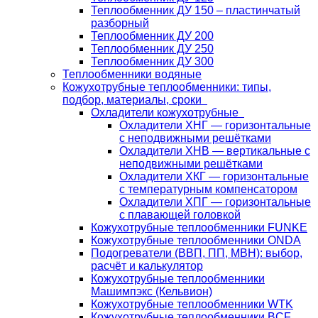
Теплообменник ДУ 150 – пластинчатый
разборный
Теплообменник ДУ 200
Теплообменник ДУ 250
Теплообменник ДУ 300
Теплообменники водяные
Кожухотрубные теплообменники: типы,
подбор, материалы, сроки
Охладители кожухотрубные
Охладители ХНГ — горизонтальные
с неподвижными решётками
Охладители ХНВ — вертикальные с
неподвижными решётками
Охладители ХКГ — горизонтальные
с температурным компенсатором
Охладители ХПГ — горизонтальные
с плавающей головкой
Кожухотрубные теплообменники FUNKE
Кожухотрубные теплообменники ONDA
Подогреватели (ВВП, ПП, МВН): выбор,
расчёт и калькулятор
Кожухотрубные теплообменники
Машимпэкс (Кельвион)
Кожухотрубные теплообменники WTK
Кожухотрубные теплообменники BCF