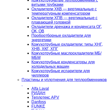
Кожухотрубчатые теплообменники с
витыми трубками
Охладители ХКВ — вертикальные с
температурным компенсатором
Охладители ХПВ — вертикальные с
плавающей головкой
Охладители дренажа и конденсата ОГ,
ОК, ОВ
Пробоотборные охладители для
энергетики
Кожухотрубные охладители: типы ХНГ,
ХНВ, ХКГ, ХПГ
Кожухотрубные маслоохладители МБ/
МБМ
Кожухотрубные конденсаторы для
холодильных машин
Кожухотрубные испарители для
чиллеров
Пластины и уплотнения для теплообменников
Alfa Laval
РИДАН
Теплотекс APV
Danfoss
FUNKE