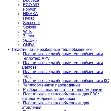
Doucette
ECO AIR
Forwon
HISAKA
Hydac
Secespol
Stokvis
WTK
Zilmet
ЭксЭко
ONDA
Пластинчатые разборные теплообменники
Пластинчатые разборные теплообменники
Теплотекс APV
Пластинчатые разборные теплообменники
Danfoss
Пластинчатые разборные теплообменники
ТИЖ
Пластинчатые разборные теплообменники КC
Теплообменники пароводяные
Разборные пластинчатые теплообменники
Пластинчатые теплообменники для ГВС:
каталог моделей с подбором
Пластинчатые теплообменники для
отопления