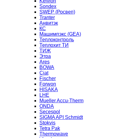
Kelvion
Sondex
SWEP (Росвеп)
Tranter
Анвитэк
КС
Машимпэкс (GEA)
Теплоконтроль
Теплохит ТИ
ТИЖ
Этра
Ares
BOWA
Ciat
Fischer
Forwon
HISAKA
LHE
Mueller Accu-Therm
ONDA
Secespol
SIGMA API Schmidt
Stokvis
Tetra Pak
Thermowave