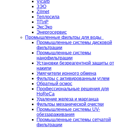
Vicarb
ЗЭО
Zilmet
Теплосила
ТПлР
ЭксЭко
Энергосервис
Промышленные фильтры для воды
Промышленные системы дисковой
фильтрации
Промышленные системы
нанофильтрации
Установки безреагентной защиты от
накипи
Умягчители ионного обмена
Фильтры с активированным углем
Обратный осмос
Профессиональные решения для
HoReCa
Удаление железа и марганца
Фильтры механической очистки
Промышленные системы UV-
обеззараживания
Промышленные системы сетчатой
фильтрации