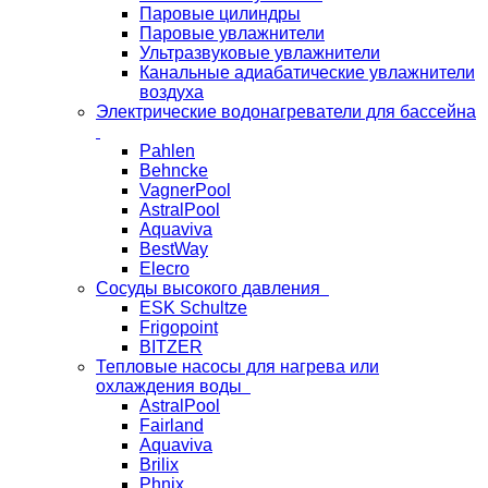
Паровые цилиндры
Паровые увлажнители
Ультразвуковые увлажнители
Канальные адиабатические увлажнители
воздуха
Электрические водонагреватели для бассейна
Pahlen
Behncke
VagnerPool
AstralPool
Aquaviva
BestWay
Elecro
Сосуды высокого давления
ESK Schultze
Frigopoint
BITZER
Тепловые насосы для нагрева или
охлаждения воды
AstralPool
Fairland
Aquaviva
Brilix
Phnix