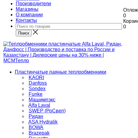
Производители
Магазины
Отлож
О компании
0
Контакты
Корзи
0
Пластинчатые паяные теплообменники
KAORI
Danfoss
Sondex
Funke
Машимпэкс
Alfa Laval
SWEP (РоСвеп)
Ридан
ASA Hydralik
BOWA
Brazepak