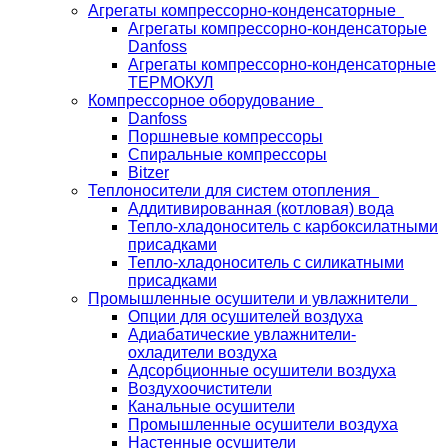
Агрегаты компрессорно-конденсаторные
Агрегаты компрессорно-конденсаторые
Danfoss
Агрегаты компрессорно-конденсаторные
ТЕРМОКУЛ
Компрессорное оборудование
Danfoss
Поршневые компрессоры
Спиральные компрессоры
Bitzer
Теплоносители для систем отопления
Аддитивированная (котловая) вода
Тепло-хладоноситель с карбоксилатными
присадками
Тепло-хладоноситель с силикатными
присадками
Промышленные осушители и увлажнители
Опции для осушителей воздуха
Адиабатические увлажнители-
охладители воздуха
Адсорбционные осушители воздуха
Воздухоочистители
Канальные осушители
Промышленные осушители воздуха
Настенные осушители