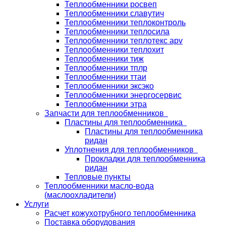
Теплообменники росвеп
Теплообменники славутич
Теплообменники теплоконтроль
Теплообменники теплосила
Теплообменники теплотекс apv
Теплообменники теплохит
Теплообменники тиж
Теплообменники тплр
Теплообменники ттаи
Теплообменники эксэко
Теплообменники энергосервис
Теплообменники этра
Запчасти для теплообменников
Пластины для теплообменника
Пластины для теплообменника
ридан
Уплотнения для теплообменников
Прокладки для теплообменника
ридан
Тепловые пункты
Теплообменники масло-вода
(маслоохладители)
Услуги
Расчет кожухотрубного теплообменника
Поставка
оборудования