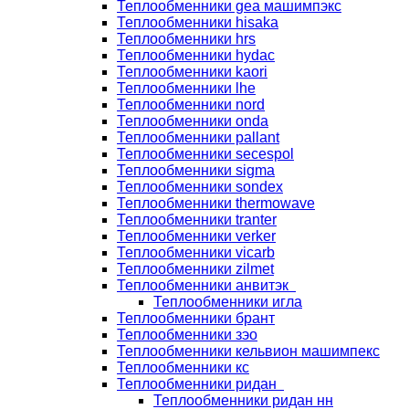
Теплообменники gea машимпэкс
Теплообменники hisaka
Теплообменники hrs
Теплообменники hydac
Теплообменники kaori
Теплообменники lhe
Теплообменники nord
Теплообменники onda
Теплообменники pallant
Теплообменники secespol
Теплообменники sigma
Теплообменники sondex
Теплообменники thermowave
Теплообменники tranter
Теплообменники verker
Теплообменники vicarb
Теплообменники zilmet
Теплообменники анвитэк
Теплообменники игла
Теплообменники брант
Теплообменники зэо
Теплообменники кельвион машимпекс
Теплообменники кс
Теплообменники ридан
Теплообменники ридан нн