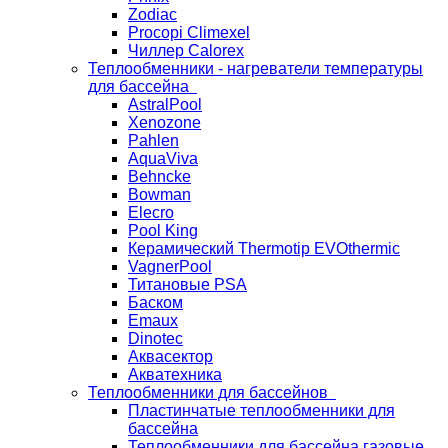
Zodiac
Procopi Climexel
Чиллер Calorex
Теплообменники - нагреватели температуры
для бассейна
AstralPool
Xenozone
Pahlen
AquaViva
Behncke
Bowman
Elecro
Pool King
Керамический Thermotip EVOthermic
VagnerPool
Титановые PSA
Баском
Emaux
Dinotec
Аквасектор
Акватехника
Теплообменники для бассейнов
Пластинчатые теплообменники для
бассейна
Теплообменники для бассейна газовые