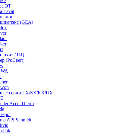
nke
ра ЭТ
a Laval
львион
ашимпэкс (GEA)
dex
ver
ant
ker
нт
плохит (ТИ)
ep (РоСвеп)
es
BOWA
t
cher
rwon
рные: серии LX/SX/RX/UX
HE
ller Accu-Therm
da
espol
ma API Schmidt
kvis
a Pak