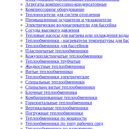
Агрегаты компрессорно-конденсаторные
Компрессорное оборудование
Теплоносители для систем отопления
Промышленные осушители и увлажнители
Электрические водонагреватели для бассейна
Сосуды высокого давления
Тепловые насосы для нагрева или охлаждения воды
Теплообменники - нагреватели температуры для ба
Теплообменники для бассейнов
Пластинчатые теплообменники
Кожухопластинчатые теплообменники
Теплообменники трубчатые
Жидкостные теплообменники
Витые теплообменники
Теплообменники электрические
Спиральные теплообменники
Спирально витые теплообменники
Блочные теплообменники
Комбинированные теплообменники
Горизонтальные теплообменники
Вертикальные теплообменники
Погружные теплообменники
Теплообменники по мощности
Теплообменники по типу рабочих сред
Теплоообменники по назначению