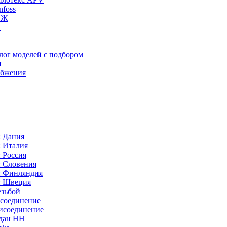
foss
ИЖ
C
лог моделей с подбором
я
абжения
: Дания
: Италия
 Россия
: Словения
: Финляндия
: Швеция
езьбой
исоединение
исоединение
идан НН