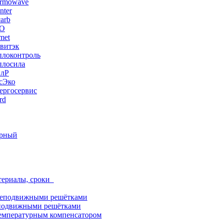
ermowave
nter
arb
ЭО
met
витэк
плоконтроль
плосила
ПлР
сЭко
ергосервис
rd
орный
териалы, сроки
неподвижными решётками
подвижными решётками
емпературным компенсатором