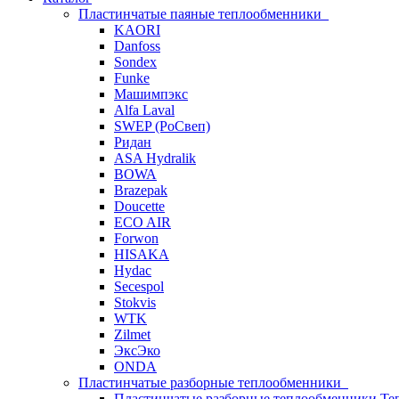
Пластинчатые паяные теплообменники
KAORI
Danfoss
Sondex
Funke
Машимпэкс
Alfa Laval
SWEP (РоСвеп)
Ридан
ASA Hydralik
BOWA
Brazepak
Doucette
ECO AIR
Forwon
HISAKA
Hydac
Secespol
Stokvis
WTK
Zilmet
ЭксЭко
ONDA
Пластинчатые разборные теплообменники
Пластинчатые разборные теплообменники Те