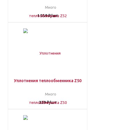
Много
1 559
₽
/шт
Уплотнения теплообменника Z50
Много
339
₽
/шт