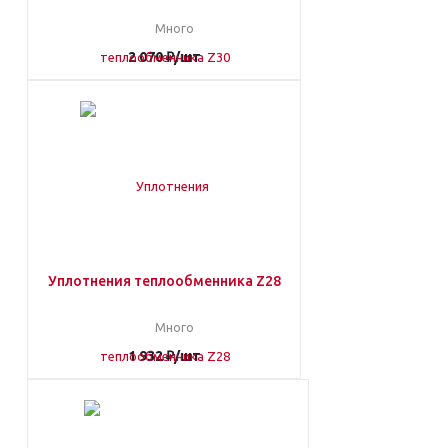
Много
2 070
₽
/шт
Уплотнения теплообменника Z28
Много
1 932
₽
/шт