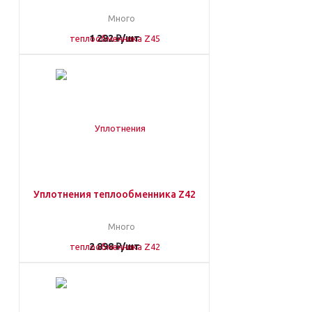
Много
1 282
₽
/шт
Уплотнения теплообменника Z42
Много
2 898
₽
/шт