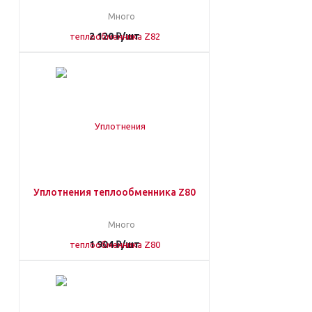
Много
2 120
₽
/шт
Уплотнения теплообменника Z80
Много
1 904
₽
/шт