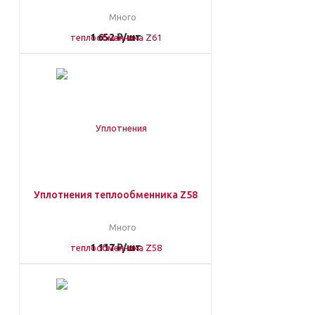
Много
1 652
₽
/шт
Уплотнения теплообменника Z58
Много
1 117
₽
/шт