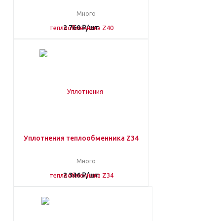
Много
2 760
₽
/шт
Уплотнения теплообменника Z34
Много
2 346
₽
/шт