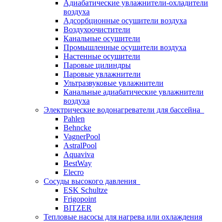
Адиабатические увлажнители-охладители
воздуха
Адсорбционные осушители воздуха
Воздухоочистители
Канальные осушители
Промышленные осушители воздуха
Настенные осушители
Паровые цилиндры
Паровые увлажнители
Ультразвуковые увлажнители
Канальные адиабатические увлажнители
воздуха
Электрические водонагреватели для бассейна
Pahlen
Behncke
VagnerPool
AstralPool
Aquaviva
BestWay
Elecro
Сосуды высокого давления
ESK Schultze
Frigopoint
BITZER
Тепловые насосы для нагрева или охлаждения