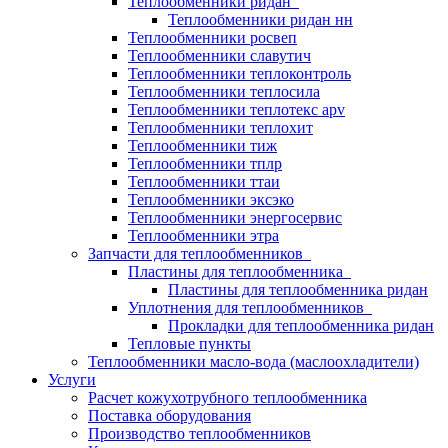
Теплообменники ридан
Теплообменники ридан нн
Теплообменники росвеп
Теплообменники славутич
Теплообменники теплоконтроль
Теплообменники теплосила
Теплообменники теплотекс apv
Теплообменники теплохит
Теплообменники тиж
Теплообменники тплр
Теплообменники ттаи
Теплообменники эксэко
Теплообменники энергосервис
Теплообменники этра
Запчасти для теплообменников
Пластины для теплообменника
Пластины для теплообменника ридан
Уплотнения для теплообменников
Прокладки для теплообменника ридан
Тепловые пункты
Теплообменники масло-вода (маслоохладители)
Услуги
Расчет кожухотрубного теплообменника
Поставка
оборудования
Производство теплообменников