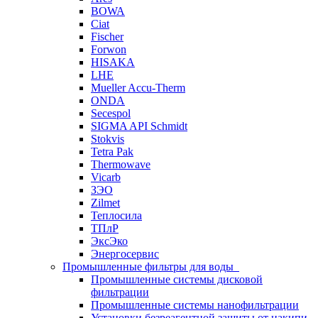
BOWA
Ciat
Fischer
Forwon
HISAKA
LHE
Mueller Accu-Therm
ONDA
Secespol
SIGMA API Schmidt
Stokvis
Tetra Pak
Thermowave
Vicarb
ЗЭО
Zilmet
Теплосила
ТПлР
ЭксЭко
Энергосервис
Промышленные фильтры для воды
Промышленные системы дисковой
фильтрации
Промышленные системы нанофильтрации
Установки безреагентной защиты от накипи