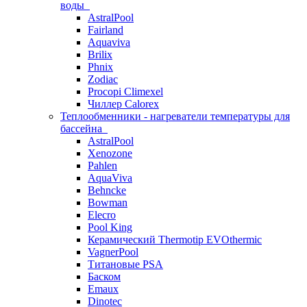
воды
AstralPool
Fairland
Aquaviva
Brilix
Phnix
Zodiac
Procopi Climexel
Чиллер Calorex
Теплообменники - нагреватели температуры для
бассейна
AstralPool
Xenozone
Pahlen
AquaViva
Behncke
Bowman
Elecro
Pool King
Керамический Thermotip EVOthermic
VagnerPool
Титановые PSA
Баском
Emaux
Dinotec