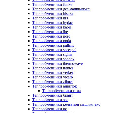
Теплообменники funke
Теплообменники gea машимпэкс
Теплообменники hisaka
Теплообменники hrs
Теплообменники hydac
Теплообменники kaori
Теплообменники lhe
Теплообменники nord
Теплообменники onda
Теплообменники pallant
Теплообменники secespol
Теплообменники sigma
Теплообменники sondex
Теплообменники thermowave
Теплообменники tranter
Теплообменники verker
Теплообменники vicarb
Теплообменники zilmet
Теплообменники анвитэк
Теплообменники игла
Теплообменники брант
Теплообменники зэо
Теплообменники кельвион машимпекс
Теплообменники кс