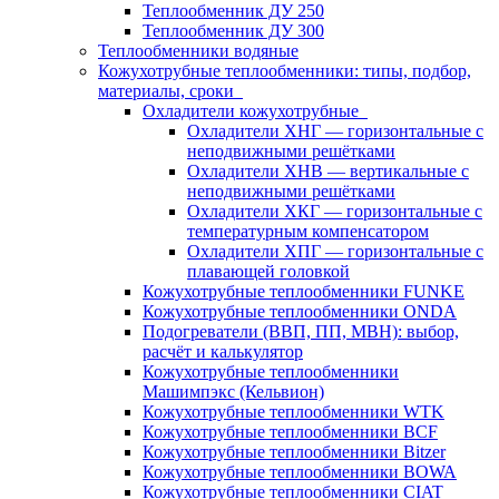
Теплообменник ДУ 250
Теплообменник ДУ 300
Теплообменники водяные
Кожухотрубные теплообменники: типы, подбор,
материалы, сроки
Охладители кожухотрубные
Охладители ХНГ — горизонтальные с
неподвижными решётками
Охладители ХНВ — вертикальные с
неподвижными решётками
Охладители ХКГ — горизонтальные с
температурным компенсатором
Охладители ХПГ — горизонтальные с
плавающей головкой
Кожухотрубные теплообменники FUNKE
Кожухотрубные теплообменники ONDA
Подогреватели (ВВП, ПП, МВН): выбор,
расчёт и калькулятор
Кожухотрубные теплообменники
Машимпэкс (Кельвион)
Кожухотрубные теплообменники WTK
Кожухотрубные теплообменники BCF
Кожухотрубные теплообменники Bitzer
Кожухотрубные теплообменники BOWA
Кожухотрубные теплообменники CIAT