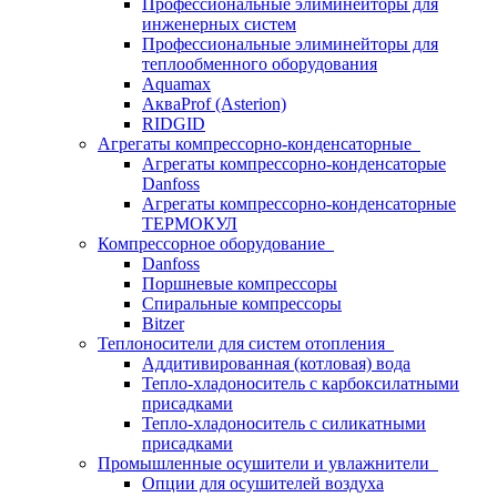
Профессиональные элиминейторы для
инженерных систем
Профессиональные элиминейторы для
теплообменного оборудования
Aquamax
АкваProf (Asterion)
RIDGID
Агрегаты компрессорно-конденсаторные
Агрегаты компрессорно-конденсаторые
Danfoss
Агрегаты компрессорно-конденсаторные
ТЕРМОКУЛ
Компрессорное оборудование
Danfoss
Поршневые компрессоры
Спиральные компрессоры
Bitzer
Теплоносители для систем отопления
Аддитивированная (котловая) вода
Тепло-хладоноситель с карбоксилатными
присадками
Тепло-хладоноситель с силикатными
присадками
Промышленные осушители и увлажнители
Опции для осушителей воздуха