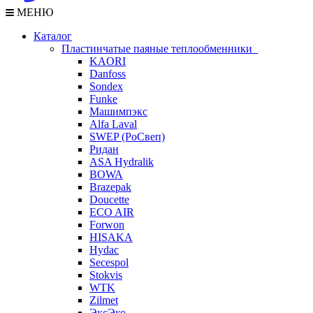
МЕНЮ
Каталог
Пластинчатые паяные теплообменники
KAORI
Danfoss
Sondex
Funke
Машимпэкс
Alfa Laval
SWEP (РоСвеп)
Ридан
ASA Hydralik
BOWA
Brazepak
Doucette
ECO AIR
Forwon
HISAKA
Hydac
Secespol
Stokvis
WTK
Zilmet
ЭксЭко