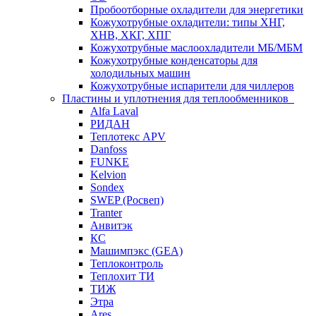
Пробоотборные охладители для энергетики
Кожухотрубные охладители: типы ХНГ,
ХНВ, ХКГ, ХПГ
Кожухотрубные маслоохладители МБ/МБМ
Кожухотрубные конденсаторы для
холодильных машин
Кожухотрубные испарители для чиллеров
Пластины и уплотнения для теплообменников
Alfa Laval
РИДАН
Теплотекс APV
Danfoss
FUNKE
Kelvion
Sondex
SWEP (Росвеп)
Tranter
Анвитэк
КС
Машимпэкс (GEA)
Теплоконтроль
Теплохит ТИ
ТИЖ
Этра
Ares