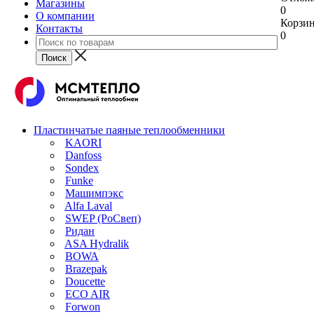
Магазины
0
О компании
Корзи
Контакты
0
Пластинчатые паяные теплообменники
KAORI
Danfoss
Sondex
Funke
Машимпэкс
Alfa Laval
SWEP (РоСвеп)
Ридан
ASA Hydralik
BOWA
Brazepak
Doucette
ECO AIR
Forwon