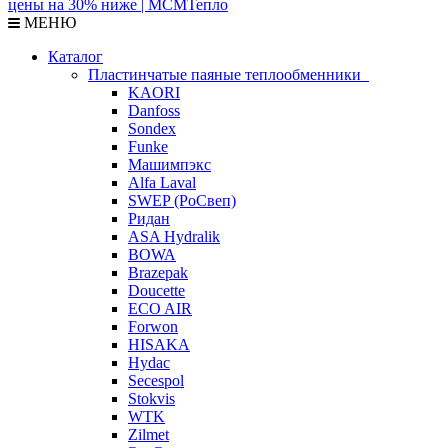
МЕНЮ
Каталог
Пластинчатые паяные теплообменники
KAORI
Danfoss
Sondex
Funke
Машимпэкс
Alfa Laval
SWEP (РоСвеп)
Ридан
ASA Hydralik
BOWA
Brazepak
Doucette
ECO AIR
Forwon
HISAKA
Hydac
Secespol
Stokvis
WTK
Zilmet