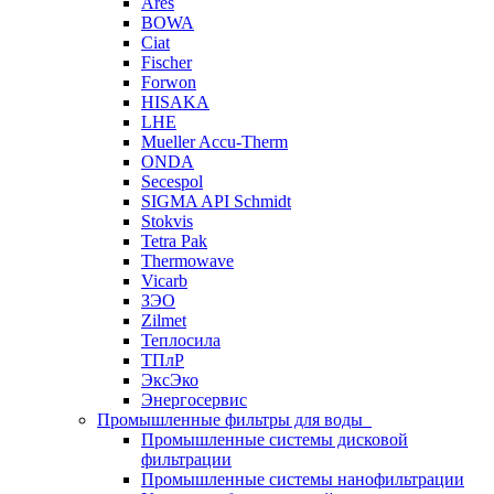
Ares
BOWA
Ciat
Fischer
Forwon
HISAKA
LHE
Mueller Accu-Therm
ONDA
Secespol
SIGMA API Schmidt
Stokvis
Tetra Pak
Thermowave
Vicarb
ЗЭО
Zilmet
Теплосила
ТПлР
ЭксЭко
Энергосервис
Промышленные фильтры для воды
Промышленные системы дисковой
фильтрации
Промышленные системы нанофильтрации