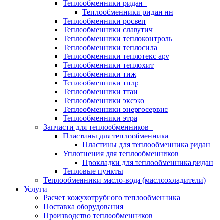
Теплообменники ридан
Теплообменники ридан нн
Теплообменники росвеп
Теплообменники славутич
Теплообменники теплоконтроль
Теплообменники теплосила
Теплообменники теплотекс apv
Теплообменники теплохит
Теплообменники тиж
Теплообменники тплр
Теплообменники ттаи
Теплообменники эксэко
Теплообменники энергосервис
Теплообменники этра
Запчасти для теплообменников
Пластины для теплообменника
Пластины для теплообменника ридан
Уплотнения для теплообменников
Прокладки для теплообменника ридан
Тепловые пункты
Теплообменники масло-вода (маслоохладители)
Услуги
Расчет кожухотрубного теплообменника
Поставка
оборудования
Производство теплообменников