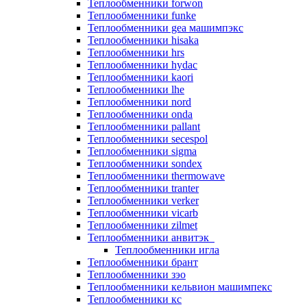
Теплообменники forwon
Теплообменники funke
Теплообменники gea машимпэкс
Теплообменники hisaka
Теплообменники hrs
Теплообменники hydac
Теплообменники kaori
Теплообменники lhe
Теплообменники nord
Теплообменники onda
Теплообменники pallant
Теплообменники secespol
Теплообменники sigma
Теплообменники sondex
Теплообменники thermowave
Теплообменники tranter
Теплообменники verker
Теплообменники vicarb
Теплообменники zilmet
Теплообменники анвитэк
Теплообменники игла
Теплообменники брант
Теплообменники зэо
Теплообменники кельвион машимпекс
Теплообменники кс