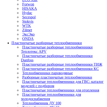
Forwon
HISAKA
Hydac
Secespol
Stokvis
WTK
Zilmet
ЭксЭко
ONDA
Пластинчатые разборные теплообменники
Пластинчатые разборные теплообменники
Теплотекс APV
Пластинчатые разборные теплообменники
Danfoss
Пластинчатые разборные теплообменники ТИЖ
Пластинчатые разборные теплообменники КC
Теплообменники пароводяные
Разборные пластинчатые теплообменники
Пластинчатые теплообменники для ГВС: каталог
моделей с подбором
Пластинчатые теплообменники для отопления
Пластинчатые теплообменники для
холодоснабжения
Теплообменник ДУ 100