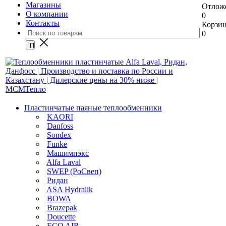
Магазины
Отлож
О компании
0
Контакты
Корзи
0
Пластинчатые паяные теплообменники
KAORI
Danfoss
Sondex
Funke
Машимпэкс
Alfa Laval
SWEP (РоСвеп)
Ридан
ASA Hydralik
BOWA
Brazepak
Doucette
ECO AIR