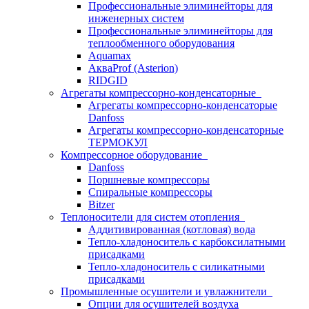
Профессиональные элиминейторы для
инженерных систем
Профессиональные элиминейторы для
теплообменного оборудования
Aquamax
АкваProf (Asterion)
RIDGID
Агрегаты компрессорно-конденсаторные
Агрегаты компрессорно-конденсаторые
Danfoss
Агрегаты компрессорно-конденсаторные
ТЕРМОКУЛ
Компрессорное оборудование
Danfoss
Поршневые компрессоры
Спиральные компрессоры
Bitzer
Теплоносители для систем отопления
Аддитивированная (котловая) вода
Тепло-хладоноситель с карбоксилатными
присадками
Тепло-хладоноситель с силикатными
присадками
Промышленные осушители и увлажнители
Опции для осушителей воздуха