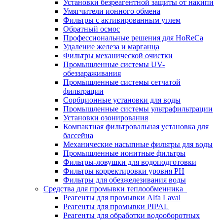
Установки безреагентной защиты от накипи
Умягчители ионного обмена
Фильтры с активированным углем
Обратный осмос
Профессиональные решения для HoReCa
Удаление железа и марганца
Фильтры механической очистки
Промышленные системы UV-
обеззараживания
Промышленные системы сетчатой
фильтрации
Сорбционные установки для воды
Промышленные системы ультрафильтрации
Установки озонирования
Компактная фильтровальная установка для
бассейна
Механические насыпные фильтры для воды
Промышленные ионитные фильтры
Фильтры-ловушки для водоподготовки
Фильтры корректировки уровня PH
Фильтры для обезжелезивания воды
Средства для промывки теплообменника
Реагенты для промывки Alfa Laval
Реагенты для промывки PIPAL
Реагенты для обработки водооборотных