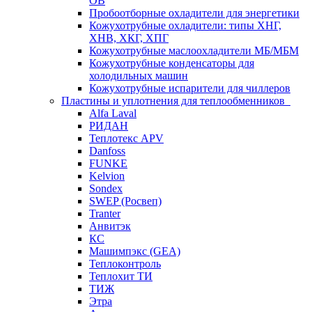
ОВ
Пробоотборные охладители для энергетики
Кожухотрубные охладители: типы ХНГ,
ХНВ, ХКГ, ХПГ
Кожухотрубные маслоохладители МБ/МБМ
Кожухотрубные конденсаторы для
холодильных машин
Кожухотрубные испарители для чиллеров
Пластины и уплотнения для теплообменников
Alfa Laval
РИДАН
Теплотекс APV
Danfoss
FUNKE
Kelvion
Sondex
SWEP (Росвеп)
Tranter
Анвитэк
КС
Машимпэкс (GEA)
Теплоконтроль
Теплохит ТИ
ТИЖ
Этра