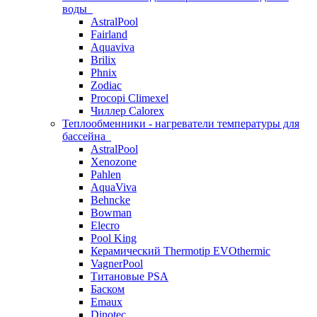
воды
AstralPool
Fairland
Aquaviva
Brilix
Phnix
Zodiac
Procopi Climexel
Чиллер Calorex
Теплообменники - нагреватели температуры для
бассейна
AstralPool
Xenozone
Pahlen
AquaViva
Behncke
Bowman
Elecro
Pool King
Керамический Thermotip EVOthermic
VagnerPool
Титановые PSA
Баском
Emaux
Dinotec