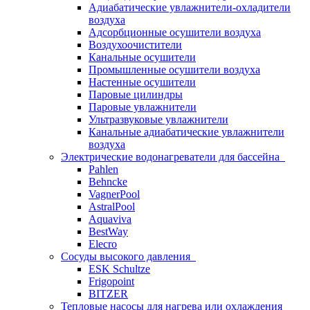
Адиабатические увлажнители-охладители
воздуха
Адсорбционные осушители воздуха
Воздухоочистители
Канальные осушители
Промышленные осушители воздуха
Настенные осушители
Паровые цилиндры
Паровые увлажнители
Ультразвуковые увлажнители
Канальные адиабатические увлажнители
воздуха
Электрические водонагреватели для бассейна
Pahlen
Behncke
VagnerPool
AstralPool
Aquaviva
BestWay
Elecro
Сосуды высокого давления
ESK Schultze
Frigopoint
BITZER
Тепловые насосы для нагрева или охлаждения