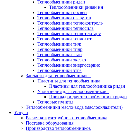
Теплообменники ридан
Теплообменники ридан нн
Теплообменники росвеп
Теплообменники славутич
Теплообменники теплоконтроль
Теплообменники теплосила
Теплообменники теплотекс apv
Теплообменники теплохит
Теплообменники тиж
Теплообменники тплр
Теплообменники ттаи
Теплообменники эксэко
Теплообменники энергосервис
Теплообменники этра
Запчасти для теплообменников
Пластины для теплообменника
Пластины для теплообменника ридан
Уплотнения для теплообменников
Прокладки для теплообменника ридан
Тепловые пункты
Теплообменники масло-вода (маслоохладители)
Услуги
Расчет кожухотрубного теплообменника
Поставка
оборудования
Производство теплообменников