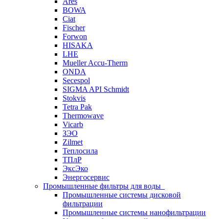
Ares
BOWA
Ciat
Fischer
Forwon
HISAKA
LHE
Mueller Accu-Therm
ONDA
Secespol
SIGMA API Schmidt
Stokvis
Tetra Pak
Thermowave
Vicarb
ЗЭО
Zilmet
Теплосила
ТПлР
ЭксЭко
Энергосервис
Промышленные фильтры для воды
Промышленные системы дисковой
фильтрации
Промышленные системы нанофильтрации