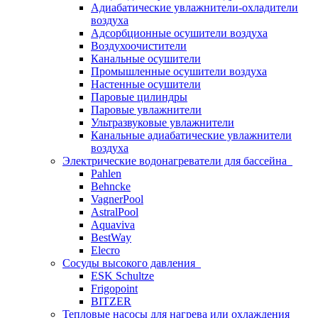
Адиабатические увлажнители-охладители
воздуха
Адсорбционные осушители воздуха
Воздухоочистители
Канальные осушители
Промышленные осушители воздуха
Настенные осушители
Паровые цилиндры
Паровые увлажнители
Ультразвуковые увлажнители
Канальные адиабатические увлажнители
воздуха
Электрические водонагреватели для бассейна
Pahlen
Behncke
VagnerPool
AstralPool
Aquaviva
BestWay
Elecro
Сосуды высокого давления
ESK Schultze
Frigopoint
BITZER
Тепловые насосы для нагрева или охлаждения