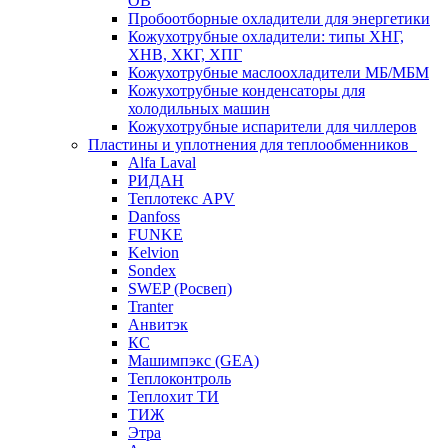
ОВ
Пробоотборные охладители для энергетики
Кожухотрубные охладители: типы ХНГ,
ХНВ, ХКГ, ХПГ
Кожухотрубные маслоохладители МБ/МБМ
Кожухотрубные конденсаторы для
холодильных машин
Кожухотрубные испарители для чиллеров
Пластины и уплотнения для теплообменников
Alfa Laval
РИДАН
Теплотекс APV
Danfoss
FUNKE
Kelvion
Sondex
SWEP (Росвеп)
Tranter
Анвитэк
КС
Машимпэкс (GEA)
Теплоконтроль
Теплохит ТИ
ТИЖ
Этра