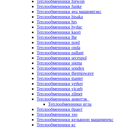
Теплообменники forwon
Теплообменники funke
Теплообменники gea машимпэкс
Теплообменники hisaka
Теплообменники hrs
Теплообменники hydac
Теплообменники kaori
Теплообменники lhe
Теплообменники nord
Теплообменники onda
Теплообменники pallant
Теплообменники secespol
Теплообменники sigma
Теплообменники sondex
Теплообменники thermowave
Теплообменники tranter
Теплообменники verker
Теплообменники vicarb
Теплообменники zilmet
Теплообменники анвитэк
Теплообменники игла
Теплообменники брант
Теплообменники зэо
Теплообменники кельвион машимпекс
Теплообменники кс