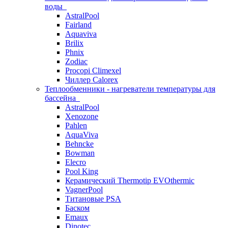
воды
AstralPool
Fairland
Aquaviva
Brilix
Phnix
Zodiac
Procopi Climexel
Чиллер Calorex
Теплообменники - нагреватели температуры для
бассейна
AstralPool
Xenozone
Pahlen
AquaViva
Behncke
Bowman
Elecro
Pool King
Керамический Thermotip EVOthermic
VagnerPool
Титановые PSA
Баском
Emaux
Dinotec