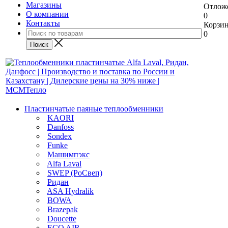
Магазины
Отлож
О компании
0
Контакты
Корзи
0
Пластинчатые паяные теплообменники
KAORI
Danfoss
Sondex
Funke
Машимпэкс
Alfa Laval
SWEP (РоСвеп)
Ридан
ASA Hydralik
BOWA
Brazepak
Doucette
ECO AIR