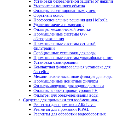
Установки безреагентной защиты от накипи
Умягчители ионного обмена
Фильтры с активированным углем
Обратный осмос
Профессиональные решения для HoReCa
Удаление железа и марганца
Фильтры механической очистки
Промышленные системы UV-
обеззараживания
Промышленные системы сетчатой
фильтрации
Сорбционные установки для воды
Промышленные системы ультрафильтрации
Установки озонирования
Компактная фильтровальная установка для
бассейна
Механические насыпные фильтры для воды
Промышленные ионитные фильтры
Фильтры-ловушки для водоподготовки
Фильтры корректировки уровня PH
Фильтры для обезжелезивания воды
Средства для промывки теплообменника
Реагенты для промывки Alfa Laval
Реагенты для промывки PIPAL
Реагенты для обработки водооборотных