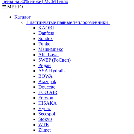
МЕНЮ
Каталог
Пластинчатые паяные теплообменники
KAORI
Danfoss
Sondex
Funke
Машимпэкс
Alfa Laval
SWEP (РоСвеп)
Ридан
ASA Hydralik
BOWA
Brazepak
Doucette
ECO AIR
Forwon
HISAKA
Hydac
Secespol
Stokvis
WTK
Zilmet