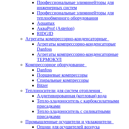
Профессиональные элиминейторы для
инженерных систем
Профессиональные элиминейторы для
теплообменного оборудования
Aquamax
АкваProf (Asterion)
RIDGID
Агрегаты компрессорно-конденсаторные
Агрегаты компрессорно-конденсаторые
Danfoss
Агрегаты компрессорно-конденсаторные
ТЕРМОКУЛ
Компрессорное оборудование
Danfoss
Поршневые компрессоры
Спиральные компрессоры
Bitzer
Теплоносители для систем отопления
Аддитивированная (котловая) вода
Тепло-хладоноситель с карбоксилатными
присадками
Тепло-хладоноситель с силикатными
присадками
Промышленные осушители и увлажнители
Опции для осушителей воздуха