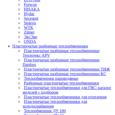
Forwon
HISAKA
Hydac
Secespol
Stokvis
WTK
Zilmet
ЭксЭко
ONDA
Пластинчатые разборные теплообменники
Пластинчатые разборные теплообменники
Теплотекс APV
Пластинчатые разборные теплообменники
Danfoss
Пластинчатые разборные теплообменники ТИЖ
Пластинчатые разборные теплообменники КC
Теплообменники пароводяные
Разборные пластинчатые теплообменники
Пластинчатые теплообменники для ГВС: каталог
моделей с подбором
Пластинчатые теплообменники для отопления
Пластинчатые теплообменники для
холодоснабжения
Теплообменник ДУ 100