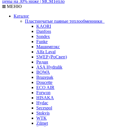
МЕНЮ
Каталог
Пластинчатые паяные теплообменники
KAORI
Danfoss
Sondex
Funke
Машимпэкс
Alfa Laval
SWEP (РоСвеп)
Ридан
ASA Hydralik
BOWA
Brazepak
Doucette
ECO AIR
Forwon
HISAKA
Hydac
Secespol
Stokvis
WTK
Zilmet