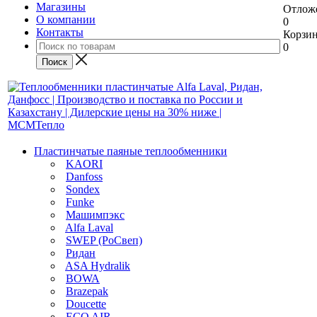
Магазины
Отлож
О компании
0
Контакты
Корзи
0
Пластинчатые паяные теплообменники
KAORI
Danfoss
Sondex
Funke
Машимпэкс
Alfa Laval
SWEP (РоСвеп)
Ридан
ASA Hydralik
BOWA
Brazepak
Doucette
ECO AIR