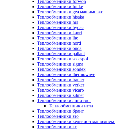
Теплообменники forwon
Теплообменники funke
Теплообменники gea машимпэкс
Теплообменники hisaka
Теплообменники hrs
Теплообменники hydac
Теплообменники kaori
Теплообменники lhe
Теплообменники nord
Теплообменники onda
Теплообменники pallant
Теплообменники secespol
Теплообменники sigma
Теплообменники sondex
Теплообменники thermowave
Теплообменники tranter
Теплообменники verker
Теплообменники vicarb
Теплообменники zilmet
Теплообменники анвитэк
Теплообменники игла
Теплообменники брант
Теплообменники зэо
Теплообменники кельвион машимпекс
Теплообменники кс