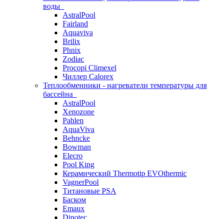
воды
AstralPool
Fairland
Aquaviva
Brilix
Phnix
Zodiac
Procopi Climexel
Чиллер Calorex
Теплообменники - нагреватели температуры для
бассейна
AstralPool
Xenozone
Pahlen
AquaViva
Behncke
Bowman
Elecro
Pool King
Керамический Thermotip EVOthermic
VagnerPool
Титановые PSA
Баском
Emaux
Dinotec