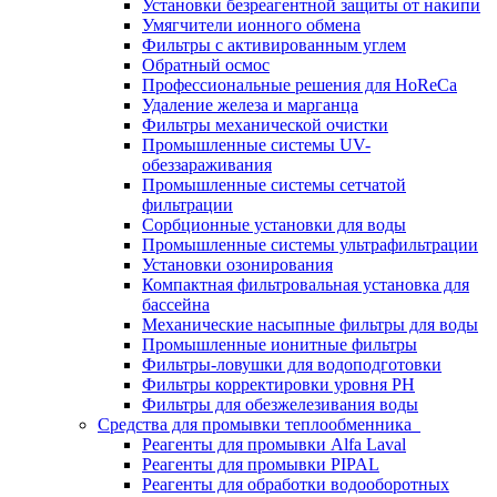
Установки безреагентной защиты от накипи
Умягчители ионного обмена
Фильтры с активированным углем
Обратный осмос
Профессиональные решения для HoReCa
Удаление железа и марганца
Фильтры механической очистки
Промышленные системы UV-
обеззараживания
Промышленные системы сетчатой
фильтрации
Сорбционные установки для воды
Промышленные системы ультрафильтрации
Установки озонирования
Компактная фильтровальная установка для
бассейна
Механические насыпные фильтры для воды
Промышленные ионитные фильтры
Фильтры-ловушки для водоподготовки
Фильтры корректировки уровня PH
Фильтры для обезжелезивания воды
Средства для промывки теплообменника
Реагенты для промывки Alfa Laval
Реагенты для промывки PIPAL
Реагенты для обработки водооборотных