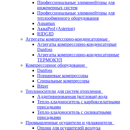
Профессиональные элиминейторы для
инженерных систем
Профессиональные элиминейторы для
теплообменного оборудования
Aquamax
АкваProf (Asterion)
RIDGID
Агрегаты компрессорно-конденсаторные
Агрегаты компрессорно-конденсаторые
Danfoss
Агрегаты компрессорно-конденсаторные
ТЕРМОКУЛ
Компрессорное оборудование
Danfoss
Поршневые компрессоры
Спиральные компрессоры
Bitzer
Теплоносители для систем отопления
Аддитивированная (котловая) вода
Тепло-хладоноситель с карбоксилатными
присадками
Тепло-хладоноситель с силикатными
присадками
Промышленные осушители и увлажнители
Опции для осушителей воздуха