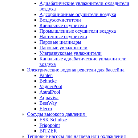
Адиабатические увлажнители-охладители
воздуха
Адсорбционные осушители воздуха
Воздухоочистители
Канальные осушители
Промышленные осушители воздуха
Настенные осушители
Паровые цилиндры
Паровые увлажнители
Ультразвуковые увлажнители
Канальные адиабатические увлажнители
воздуха
Электрические водонагреватели для бассейна
Pahlen
Behncke
VagnerPool
AstralPool
Aquaviva
BestWay
Elecro
Сосуды высокого давления
ESK Schultze
Frigopoint
BITZER
Тепловые насосы для нагрева или охлаждения