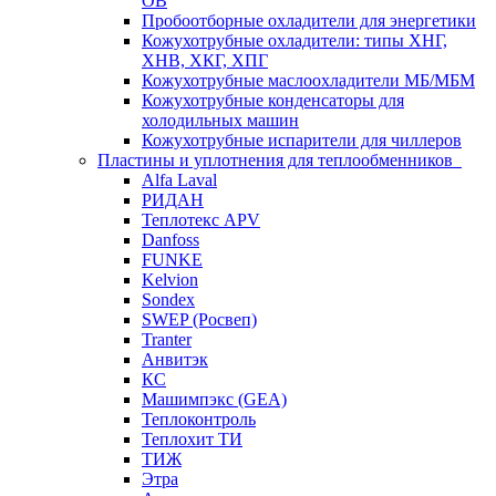
ОВ
Пробоотборные охладители для энергетики
Кожухотрубные охладители: типы ХНГ,
ХНВ, ХКГ, ХПГ
Кожухотрубные маслоохладители МБ/МБМ
Кожухотрубные конденсаторы для
холодильных машин
Кожухотрубные испарители для чиллеров
Пластины и уплотнения для теплообменников
Alfa Laval
РИДАН
Теплотекс APV
Danfoss
FUNKE
Kelvion
Sondex
SWEP (Росвеп)
Tranter
Анвитэк
КС
Машимпэкс (GEA)
Теплоконтроль
Теплохит ТИ
ТИЖ
Этра