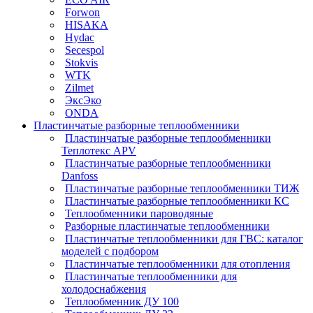
Forwon
HISAKA
Hydac
Secespol
Stokvis
WTK
Zilmet
ЭксЭко
ONDA
Пластинчатые разборные теплообменники
Пластинчатые разборные теплообменники
Теплотекс APV
Пластинчатые разборные теплообменники
Danfoss
Пластинчатые разборные теплообменники ТИЖ
Пластинчатые разборные теплообменники КC
Теплообменники пароводяные
Разборные пластинчатые теплообменники
Пластинчатые теплообменники для ГВС: каталог
моделей с подбором
Пластинчатые теплообменники для отопления
Пластинчатые теплообменники для
холодоснабжения
Теплообменник ДУ 100