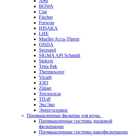
Ares
BOWA
Ciat
Fischer
Forwon
HISAKA
LHE
Mueller Accu-Therm
ONDA
Secespol
SIGMA API Schmidt
Stokvis
Tetra Pak
Thermowave
Vicarb
ЗЭО
Zilmet
Теплосила
ТПлР
ЭксЭко
Энергосервис
Промышленные фильтры для воды
Промышленные системы дисковой
фильтрации
Промышленные системы нанофильтрации