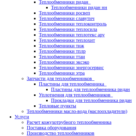
Теплообменники ридан
Теплообменники ридан нн
Теплообменники росвеп
Теплообменники славутич
Теплообменники теплоконтроль
Теплообменники теплосила
Теплообменники теплотекс apv
Теплообменники теплохит
Теплообменники тиж
Теплообменники тплр
Теплообменники ттаи
Теплообменники эксэко
Теплообменники энергосервис
Теплообменники этра
Запчасти для теплообменников
Пластины для теплообменника
Пластины для теплообменника ридан
Уплотнения для теплообменников
Прокладки для теплообменника ридан
Тепловые пункты
Теплообменники масло-вода (маслоохладители)
Услуги
Расчет кожухотрубного теплообменника
Поставка
оборудования
Производство теплообменников