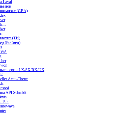
a Laval
львион
ашимпэкс (GEA)
dex
ver
ant
ker
нт
плохит (ТИ)
ep (РоСвеп)
es
BOWA
t
cher
rwon
рные: серии LX/SX/RX/UX
HE
ller Accu-Therm
da
espol
ma API Schmidt
kvis
a Pak
ermowave
nter