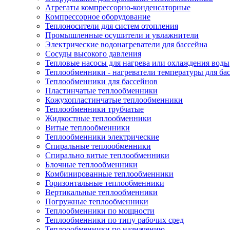
Агрегаты компрессорно-конденсаторные
Компрессорное оборудование
Теплоносители для систем отопления
Промышленные осушители и увлажнители
Электрические водонагреватели для бассейна
Сосуды высокого давления
Тепловые насосы для нагрева или охлаждения воды
Теплообменники - нагреватели температуры для ба
Теплообменники для бассейнов
Пластинчатые теплообменники
Кожухопластинчатые теплообменники
Теплообменники трубчатые
Жидкостные теплообменники
Витые теплообменники
Теплообменники электрические
Спиральные теплообменники
Спирально витые теплообменники
Блочные теплообменники
Комбинированные теплообменники
Горизонтальные теплообменники
Вертикальные теплообменники
Погружные теплообменники
Теплообменники по мощности
Теплообменники по типу рабочих сред
Теплоообменники по назначению