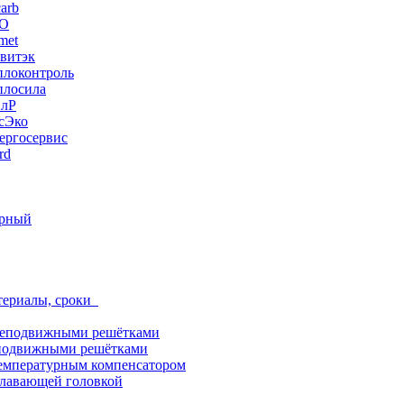
arb
ЭО
met
витэк
плоконтроль
плосила
ПлР
сЭко
ергосервис
rd
орный
териалы, сроки
неподвижными решётками
подвижными решётками
емпературным компенсатором
лавающей головкой