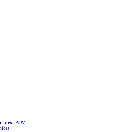
плотекс APV
foss