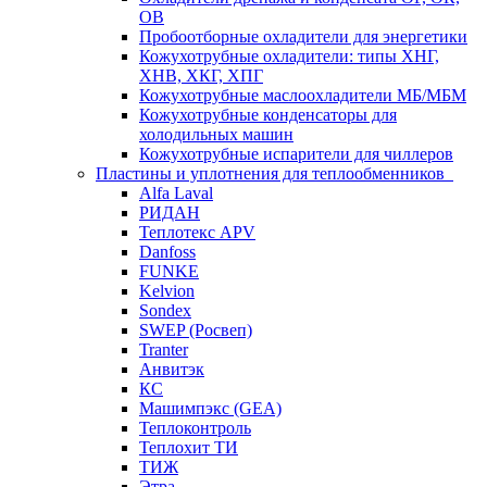
ОВ
Пробоотборные охладители для энергетики
Кожухотрубные охладители: типы ХНГ,
ХНВ, ХКГ, ХПГ
Кожухотрубные маслоохладители МБ/МБМ
Кожухотрубные конденсаторы для
холодильных машин
Кожухотрубные испарители для чиллеров
Пластины и уплотнения для теплообменников
Alfa Laval
РИДАН
Теплотекс APV
Danfoss
FUNKE
Kelvion
Sondex
SWEP (Росвеп)
Tranter
Анвитэк
КС
Машимпэкс (GEA)
Теплоконтроль
Теплохит ТИ
ТИЖ
Этра