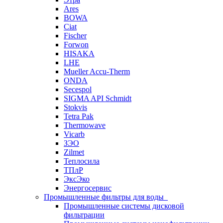
Ares
BOWA
Ciat
Fischer
Forwon
HISAKA
LHE
Mueller Accu-Therm
ONDA
Secespol
SIGMA API Schmidt
Stokvis
Tetra Pak
Thermowave
Vicarb
ЗЭО
Zilmet
Теплосила
ТПлР
ЭксЭко
Энергосервис
Промышленные фильтры для воды
Промышленные системы дисковой
фильтрации