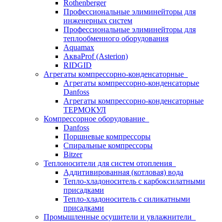
Rothenberger
Профессиональные элиминейторы для
инженерных систем
Профессиональные элиминейторы для
теплообменного оборудования
Aquamax
АкваProf (Asterion)
RIDGID
Агрегаты компрессорно-конденсаторные
Агрегаты компрессорно-конденсаторые
Danfoss
Агрегаты компрессорно-конденсаторные
ТЕРМОКУЛ
Компрессорное оборудование
Danfoss
Поршневые компрессоры
Спиральные компрессоры
Bitzer
Теплоносители для систем отопления
Аддитивированная (котловая) вода
Тепло-хладоноситель с карбоксилатными
присадками
Тепло-хладоноситель с силикатными
присадками
Промышленные осушители и увлажнители