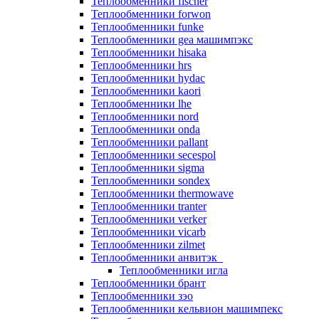
Теплообменники fischer
Теплообменники forwon
Теплообменники funke
Теплообменники gea машимпэкс
Теплообменники hisaka
Теплообменники hrs
Теплообменники hydac
Теплообменники kaori
Теплообменники lhe
Теплообменники nord
Теплообменники onda
Теплообменники pallant
Теплообменники secespol
Теплообменники sigma
Теплообменники sondex
Теплообменники thermowave
Теплообменники tranter
Теплообменники verker
Теплообменники vicarb
Теплообменники zilmet
Теплообменники анвитэк
Теплообменники игла
Теплообменники брант
Теплообменники зэо
Теплообменники кельвион машимпекс