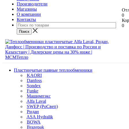
Производители
Магазины
От
О компании
0
Контакты
Кор
0
Пластинчатые паяные теплообменники
KAORI
Danfoss
Sondex
Funke
Машимпэкс
Alfa Laval
SWEP (РоСвеп)
Ридан
ASA Hydralik
BOWA
Brazepak