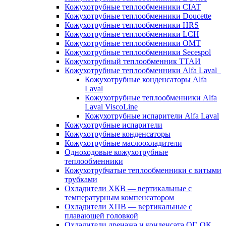
Кожухотрубные теплообменники CIAT
Кожухотрубные теплообменники Doucette
Кожухотрубные теплообменники HRS
Кожухотрубные теплообменники LCH
Кожухотрубные теплообменники OMT
Кожухотрубные теплообменники Secespol
Кожухотрубный теплообменник ТТАИ
Кожухотрубные теплообменники Alfa Laval
Кожухотрубные конденсаторы Alfa
Laval
Кожухотрубные теплообменники Alfa
Laval ViscoLine
Кожухотрубные испарители Alfa Laval
Кожухотрубные испарители
Кожухотрубные конденсаторы
Кожухотрубные маслоохладители
Одноходовые кожухотрубные
теплообменники
Кожухотрубчатые теплообменники с витыми
трубками
Охладители ХКВ — вертикальные с
температурным компенсатором
Охладители ХПВ — вертикальные с
плавающей головкой
Охладители дренажа и конденсата ОГ, ОК,