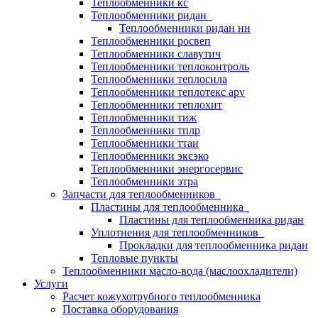
Теплообменники кс
Теплообменники ридан
Теплообменники ридан нн
Теплообменники росвеп
Теплообменники славутич
Теплообменники теплоконтроль
Теплообменники теплосила
Теплообменники теплотекс apv
Теплообменники теплохит
Теплообменники тиж
Теплообменники тплр
Теплообменники ттаи
Теплообменники эксэко
Теплообменники энергосервис
Теплообменники этра
Запчасти для теплообменников
Пластины для теплообменника
Пластины для теплообменника ридан
Уплотнения для теплообменников
Прокладки для теплообменника ридан
Тепловые пункты
Теплообменники масло-вода (маслоохладители)
Услуги
Расчет кожухотрубного теплообменника
Поставка
оборудования