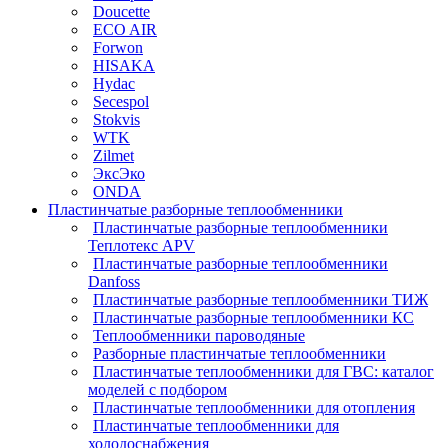
Doucette
ECO AIR
Forwon
HISAKA
Hydac
Secespol
Stokvis
WTK
Zilmet
ЭксЭко
ONDA
Пластинчатые разборные теплообменники
Пластинчатые разборные теплообменники
Теплотекс APV
Пластинчатые разборные теплообменники
Danfoss
Пластинчатые разборные теплообменники ТИЖ
Пластинчатые разборные теплообменники КC
Теплообменники пароводяные
Разборные пластинчатые теплообменники
Пластинчатые теплообменники для ГВС: каталог
моделей с подбором
Пластинчатые теплообменники для отопления
Пластинчатые теплообменники для
холодоснабжения