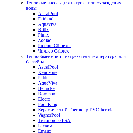
Тепловые насосы для нагрева или охлаждения
воды
AstralPool
Fairland
Aquaviva
Brilix
Phnix
Zodiac
Procopi Climexel
Чиллер Calorex
Теплообменники - нагреватели температуры для
бассейна
AstralPool
Xenozone
Pahlen
AquaViva
Behncke
Bowman
Elecro
Pool King
Керамический Thermotip EVOthermic
VagnerPool
Титановые PSA
Баском
Emaux