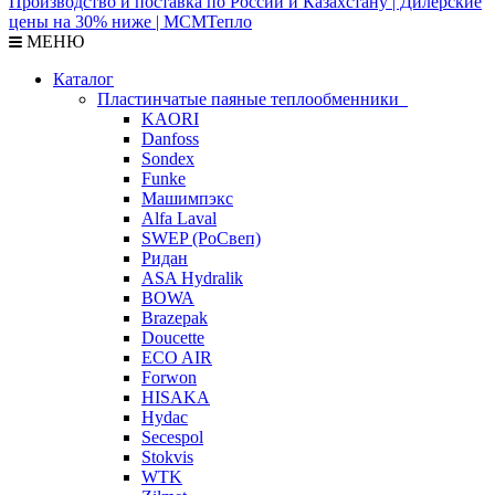
МЕНЮ
Каталог
Пластинчатые паяные теплообменники
KAORI
Danfoss
Sondex
Funke
Машимпэкс
Alfa Laval
SWEP (РоСвеп)
Ридан
ASA Hydralik
BOWA
Brazepak
Doucette
ECO AIR
Forwon
HISAKA
Hydac
Secespol
Stokvis
WTK