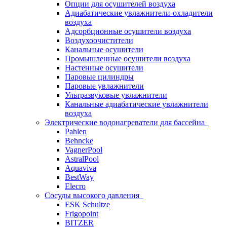
Опции для осушителей воздуха
Адиабатические увлажнители-охладители
воздуха
Адсорбционные осушители воздуха
Воздухоочистители
Канальные осушители
Промышленные осушители воздуха
Настенные осушители
Паровые цилиндры
Паровые увлажнители
Ультразвуковые увлажнители
Канальные адиабатические увлажнители
воздуха
Электрические водонагреватели для бассейна
Pahlen
Behncke
VagnerPool
AstralPool
Aquaviva
BestWay
Elecro
Сосуды высокого давления
ESK Schultze
Frigopoint
BITZER