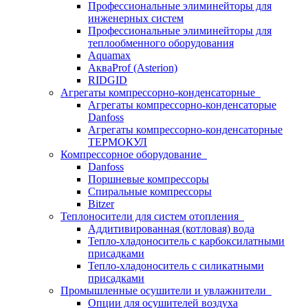
Профессиональные элиминейторы для
инженерных систем
Профессиональные элиминейторы для
теплообменного оборудования
Aquamax
АкваProf (Asterion)
RIDGID
Агрегаты компрессорно-конденсаторные
Агрегаты компрессорно-конденсаторые
Danfoss
Агрегаты компрессорно-конденсаторные
ТЕРМОКУЛ
Компрессорное оборудование
Danfoss
Поршневые компрессоры
Спиральные компрессоры
Bitzer
Теплоносители для систем отопления
Аддитивированная (котловая) вода
Тепло-хладоноситель с карбоксилатными
присадками
Тепло-хладоноситель с силикатными
присадками
Промышленные осушители и увлажнители
Опции для осушителей воздуха