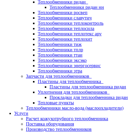
Теплообменники ридан
Теплообменники ридан нн
Теплообменники росвеп
Теплообменники славутич
Теплообменники теплоконтроль
Теплообменники теплосила
Теплообменники теплотекс apv
Теплообменники теплохит
Теплообменники тиж
Теплообменники тплр
Теплообменники ттаи
Теплообменники эксэко
Теплообменники энергосервис
Теплообменники этра
Запчасти для теплообменников
Пластины для теплообменника
Пластины для теплообменника ридан
Уплотнения для теплообменников
Прокладки для теплообменника ридан
Тепловые пункты
Теплообменники масло-вода (маслоохладители)
Услуги
Расчет кожухотрубного теплообменника
Поставка
оборудования
Производство теплообменников