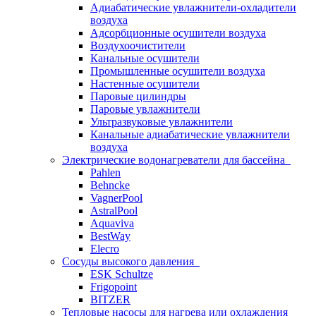
Адиабатические увлажнители-охладители
воздуха
Адсорбционные осушители воздуха
Воздухоочистители
Канальные осушители
Промышленные осушители воздуха
Настенные осушители
Паровые цилиндры
Паровые увлажнители
Ультразвуковые увлажнители
Канальные адиабатические увлажнители
воздуха
Электрические водонагреватели для бассейна
Pahlen
Behncke
VagnerPool
AstralPool
Aquaviva
BestWay
Elecro
Сосуды высокого давления
ESK Schultze
Frigopoint
BITZER
Тепловые насосы для нагрева или охлаждения