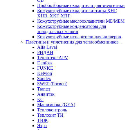
ОВ
Пробоотборные охладители для энергетики
Кожухотрубные охладители: типы ХНГ,
ХНВ, ХКГ, ХПГ
Кожухотрубные маслоохладители МБ/МБМ
Кожухотрубные конденсаторы для
холодильных машин
Кожухотрубные испарители для чиллеров
Пластины и уплотнения для теплообменников
Alfa Laval
РИДАН
Теплотекс APV
Danfoss
FUNKE
Kelvion
Sondex
SWEP (Росвеп)
Tranter
Анвитэк
КС
Машимпэкс (GEA)
Теплоконтроль
Теплохит ТИ
ТИЖ
Этра