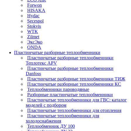
Forwon
HISAKA
Hydac
Secespol
Stokvis
WTK
Zilmet
ЭксЭко
ONDA
Пластинчатые разборные теплообменники
Пластинчатые разборные теплообменники
Теплотекс APV
Пластинчатые разборные теплообменники
Danfoss
Пластинчатые разборные теплообменники ТИЖ
Пластинчатые разборные теплообменники КC
Теплообменники пароводяные
Разборные пластинчатые теплообменники
Пластинчатые теплообменники для ГВС: каталог
моделей с подбором
Пластинчатые теплообменники для отопления
Пластинчатые теплообменники для
холодоснабжения
Теплообменник ДУ 100