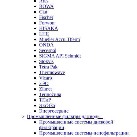
Ares
BOWA
Ciat
Fischer
Forwon
HISAKA
LHE
Mueller Accu-Therm
ONDA
Secespol
SIGMA API Schmidt
Stokvis
Tetra Pak
Thermowave
Vicarb
ЗЭО
Zilmet
Теплосила
ТПлР
ЭксЭко
Энергосервис
Промышленные фильтры для воды
Промышленные системы дисковой
фильтрации
Промышленные системы нанофильтрации