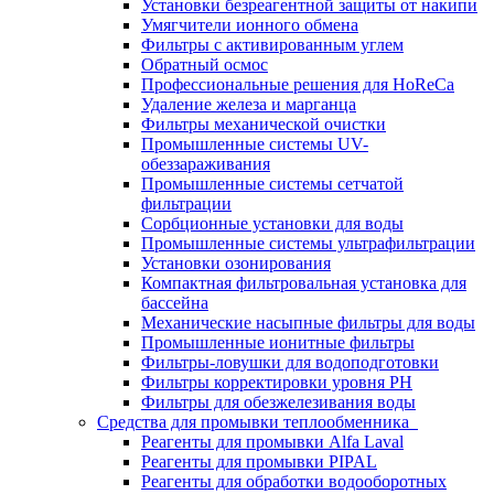
Установки безреагентной защиты от накипи
Умягчители ионного обмена
Фильтры с активированным углем
Обратный осмос
Профессиональные решения для HoReCa
Удаление железа и марганца
Фильтры механической очистки
Промышленные системы UV-
обеззараживания
Промышленные системы сетчатой
фильтрации
Сорбционные установки для воды
Промышленные системы ультрафильтрации
Установки озонирования
Компактная фильтровальная установка для
бассейна
Механические насыпные фильтры для воды
Промышленные ионитные фильтры
Фильтры-ловушки для водоподготовки
Фильтры корректировки уровня PH
Фильтры для обезжелезивания воды
Средства для промывки теплообменника
Реагенты для промывки Alfa Laval
Реагенты для промывки PIPAL
Реагенты для обработки водооборотных