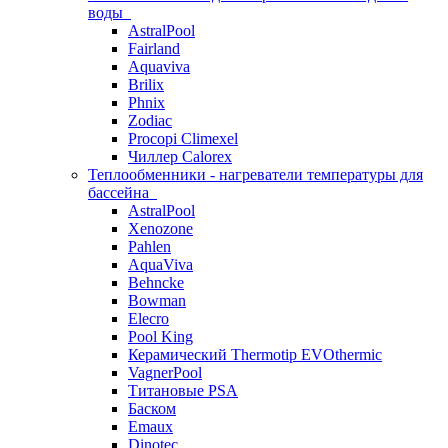
воды
AstralPool
Fairland
Aquaviva
Brilix
Phnix
Zodiac
Procopi Climexel
Чиллер Calorex
Теплообменники - нагреватели температуры для
бассейна
AstralPool
Xenozone
Pahlen
AquaViva
Behncke
Bowman
Elecro
Pool King
Керамический Thermotip EVOthermic
VagnerPool
Титановые PSA
Баском
Emaux
Dinotec