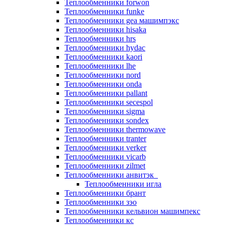
Теплообменники forwon
Теплообменники funke
Теплообменники gea машимпэкс
Теплообменники hisaka
Теплообменники hrs
Теплообменники hydac
Теплообменники kaori
Теплообменники lhe
Теплообменники nord
Теплообменники onda
Теплообменники pallant
Теплообменники secespol
Теплообменники sigma
Теплообменники sondex
Теплообменники thermowave
Теплообменники tranter
Теплообменники verker
Теплообменники vicarb
Теплообменники zilmet
Теплообменники анвитэк
Теплообменники игла
Теплообменники брант
Теплообменники зэо
Теплообменники кельвион машимпекс
Теплообменники кс