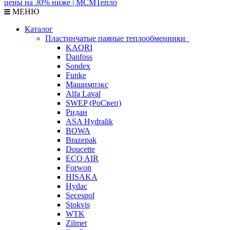
МЕНЮ
Каталог
Пластинчатые паяные теплообменники
KAORI
Danfoss
Sondex
Funke
Машимпэкс
Alfa Laval
SWEP (РоСвеп)
Ридан
ASA Hydralik
BOWA
Brazepak
Doucette
ECO AIR
Forwon
HISAKA
Hydac
Secespol
Stokvis
WTK
Zilmet