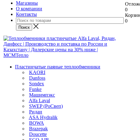
Магазины
Отлож
О компании
0
Контакты
Корзи
0
Пластинчатые паяные теплообменники
KAORI
Danfoss
Sondex
Funke
Машимпэкс
Alfa Laval
SWEP (РоСвеп)
Ридан
ASA Hydralik
BOWA
Brazepak
Doucette
ECO AIR