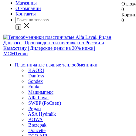
Магазины
Отлож
О компании
0
Контакты
Корзи
0
Пластинчатые паяные теплообменники
KAORI
Danfoss
Sondex
Funke
Машимпэкс
Alfa Laval
SWEP (РоСвеп)
Ридан
ASA Hydralik
BOWA
Brazepak
Doucette
ECO AIR