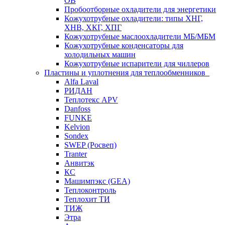
ОВ
Пробоотборные охладители для энергетики
Кожухотрубные охладители: типы ХНГ,
ХНВ, ХКГ, ХПГ
Кожухотрубные маслоохладители МБ/МБМ
Кожухотрубные конденсаторы для
холодильных машин
Кожухотрубные испарители для чиллеров
Пластины и уплотнения для теплообменников
Alfa Laval
РИДАН
Теплотекс APV
Danfoss
FUNKE
Kelvion
Sondex
SWEP (Росвеп)
Tranter
Анвитэк
КС
Машимпэкс (GEA)
Теплоконтроль
Теплохит ТИ
ТИЖ
Этра