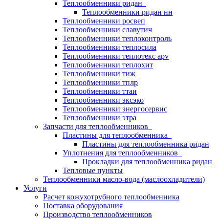
Теплообменники ридан
Теплообменники ридан нн
Теплообменники росвеп
Теплообменники славутич
Теплообменники теплоконтроль
Теплообменники теплосила
Теплообменники теплотекс apv
Теплообменники теплохит
Теплообменники тиж
Теплообменники тплр
Теплообменники ттаи
Теплообменники эксэко
Теплообменники энергосервис
Теплообменники этра
Запчасти для теплообменников
Пластины для теплообменника
Пластины для теплообменника ридан
Уплотнения для теплообменников
Прокладки для теплообменника ридан
Тепловые пункты
Теплообменники масло-вода (маслоохладители)
Услуги
Расчет кожухотрубного теплообменника
Поставка
оборудования
Производство теплообменников