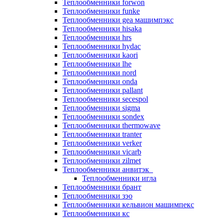
Теплообменники forwon
Теплообменники funke
Теплообменники gea машимпэкс
Теплообменники hisaka
Теплообменники hrs
Теплообменники hydac
Теплообменники kaori
Теплообменники lhe
Теплообменники nord
Теплообменники onda
Теплообменники pallant
Теплообменники secespol
Теплообменники sigma
Теплообменники sondex
Теплообменники thermowave
Теплообменники tranter
Теплообменники verker
Теплообменники vicarb
Теплообменники zilmet
Теплообменники анвитэк
Теплообменники игла
Теплообменники брант
Теплообменники зэо
Теплообменники кельвион машимпекс
Теплообменники кс