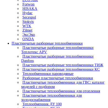
Forwon
HISAKA
Hydac
Secespol
Stokvis
WTK
Zilmet
ЭксЭко
ONDA
Пластинчатые разборные теплообменники
Пластинчатые разборные теплообменники
Теплотекс APV
Пластинчатые разборные теплообменники
Danfoss
Пластинчатые разборные теплообменники ТИЖ
Пластинчатые разборные теплообменники КC
Теплообменники пароводяные
Разборные пластинчатые теплообменники
Пластинчатые теплообменники для ГВС: каталог
моделей с подбором
Пластинчатые теплообменники для отопления
Пластинчатые теплообменники для
холодоснабжения
Теплообменник ДУ 100