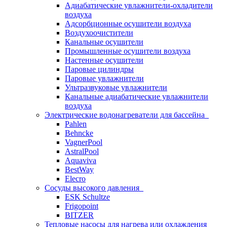
Адиабатические увлажнители-охладители
воздуха
Адсорбционные осушители воздуха
Воздухоочистители
Канальные осушители
Промышленные осушители воздуха
Настенные осушители
Паровые цилиндры
Паровые увлажнители
Ультразвуковые увлажнители
Канальные адиабатические увлажнители
воздуха
Электрические водонагреватели для бассейна
Pahlen
Behncke
VagnerPool
AstralPool
Aquaviva
BestWay
Elecro
Сосуды высокого давления
ESK Schultze
Frigopoint
BITZER
Тепловые насосы для нагрева или охлаждения