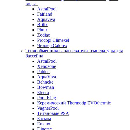
воды
AstralPool
Fairland
Aquaviva
Brilix
Phnix
Zodiac
Procopi Climexel
Чиллер Calorex
Теплообменники - нагреватели температуры для
бассейна
AstralPool
Xenozone
Pahlen
AquaViva
Behncke
Bowman
Elecro
Pool King
Керамический Thermotip EVOthermic
VagnerPool
Титановые PSA
Баском
Emaux
Dinotec