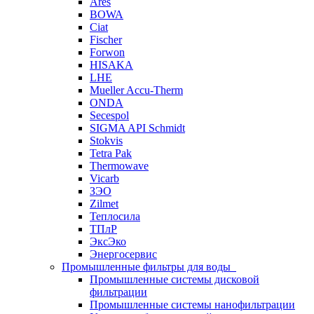
Ares
BOWA
Ciat
Fischer
Forwon
HISAKA
LHE
Mueller Accu-Therm
ONDA
Secespol
SIGMA API Schmidt
Stokvis
Tetra Pak
Thermowave
Vicarb
ЗЭО
Zilmet
Теплосила
ТПлР
ЭксЭко
Энергосервис
Промышленные фильтры для воды
Промышленные системы дисковой
фильтрации
Промышленные системы нанофильтрации