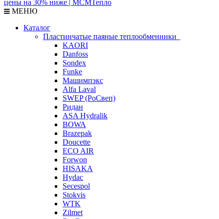
МЕНЮ
Каталог
Пластинчатые паяные теплообменники
KAORI
Danfoss
Sondex
Funke
Машимпэкс
Alfa Laval
SWEP (РоСвеп)
Ридан
ASA Hydralik
BOWA
Brazepak
Doucette
ECO AIR
Forwon
HISAKA
Hydac
Secespol
Stokvis
WTK
Zilmet