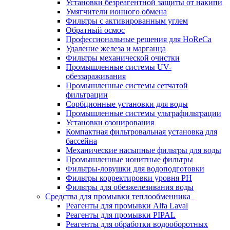
Установки безреагентной защиты от накипи
Умягчители ионного обмена
Фильтры с активированным углем
Обратный осмос
Профессиональные решения для HoReCa
Удаление железа и марганца
Фильтры механической очистки
Промышленные системы UV-
обеззараживания
Промышленные системы сетчатой
фильтрации
Сорбционные установки для воды
Промышленные системы ультрафильтрации
Установки озонирования
Компактная фильтровальная установка для
бассейна
Механические насыпные фильтры для воды
Промышленные ионитные фильтры
Фильтры-ловушки для водоподготовки
Фильтры корректировки уровня PH
Фильтры для обезжелезивания воды
Средства для промывки теплообменника
Реагенты для промывки Alfa Laval
Реагенты для промывки PIPAL
Реагенты для обработки водооборотных