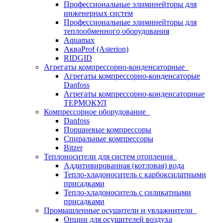
Профессиональные элиминейторы для
инженерных систем
Профессиональные элиминейторы для
теплообменного оборудования
Aquamax
АкваProf (Asterion)
RIDGID
Агрегаты компрессорно-конденсаторные
Агрегаты компрессорно-конденсаторые
Danfoss
Агрегаты компрессорно-конденсаторные
ТЕРМОКУЛ
Компрессорное оборудование
Danfoss
Поршневые компрессоры
Спиральные компрессоры
Bitzer
Теплоносители для систем отопления
Аддитивированная (котловая) вода
Тепло-хладоноситель с карбоксилатными
присадками
Тепло-хладоноситель с силикатными
присадками
Промышленные осушители и увлажнители
Опции для осушителей воздуха