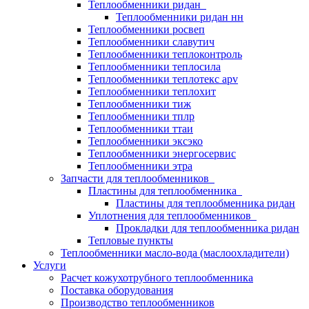
Теплообменники ридан
Теплообменники ридан нн
Теплообменники росвеп
Теплообменники славутич
Теплообменники теплоконтроль
Теплообменники теплосила
Теплообменники теплотекс apv
Теплообменники теплохит
Теплообменники тиж
Теплообменники тплр
Теплообменники ттаи
Теплообменники эксэко
Теплообменники энергосервис
Теплообменники этра
Запчасти для теплообменников
Пластины для теплообменника
Пластины для теплообменника ридан
Уплотнения для теплообменников
Прокладки для теплообменника ридан
Тепловые пункты
Теплообменники масло-вода (маслоохладители)
Услуги
Расчет кожухотрубного теплообменника
Поставка
оборудования
Производство теплообменников