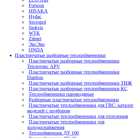
Forwon
HISAKA
Hydac
Secespol
Stokvis
WTK
Zilmet
ЭксЭко
ONDA
Пластинчатые разборные теплообменники
Пластинчатые разборные теплообменники
Теплотекс APV
Пластинчатые разборные теплообменники
Danfoss
Пластинчатые разборные теплообменники ТИЖ
Пластинчатые разборные теплообменники КC
Теплообменники пароводяные
Разборные пластинчатые теплообменники
Пластинчатые теплообменники для ГВС: каталог
моделей с подбором
Пластинчатые теплообменники для отопления
Пластинчатые теплообменники для
холодоснабжения
Теплообменник ДУ 100