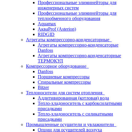
Профессиональные элиминейторы для
инженерных систем
Профессиональные элиминейторы для
теплообменного оборудования
Aquamax
АкваProf (Asterion)
RIDGID
Агрегаты компрессорно-конденсаторные
Агрегаты компрессорно-конденсаторые
Danfoss
Агрегаты компрессорно-конденсаторные
ТЕРМОКУЛ
Компрессорное оборудование
Danfoss
Поршневые компрессоры
Спиральные компрессоры
Bitzer
Теплоносители для систем отопления
Аддитивированная (котловая) вода
Тепло-хладоноситель с карбоксилатными
присадками
Тепло-хладоноситель с силикатными
присадками
Промышленные осушители и увлажнители
Опции для осушителей воздуха