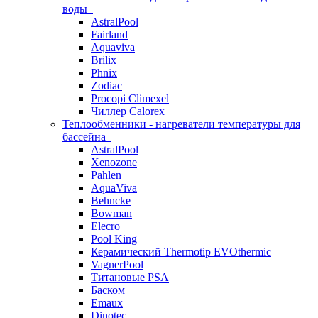
воды
AstralPool
Fairland
Aquaviva
Brilix
Phnix
Zodiac
Procopi Climexel
Чиллер Calorex
Теплообменники - нагреватели температуры для
бассейна
AstralPool
Xenozone
Pahlen
AquaViva
Behncke
Bowman
Elecro
Pool King
Керамический Thermotip EVOthermic
VagnerPool
Титановые PSA
Баском
Emaux
Dinotec