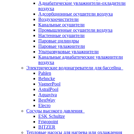
Адиабатические увлажнители-охладители
воздуха
Адсорбционные осушители воздуха
Воздухоочистители
Канальные осушители
Промышленные осушители воздуха
Настенные осушители
Паровые цилиндры
Паровые увлажнители
Ультразвуковые увлажнители
Канальные адиабатические увлажнители
воздуха
Электрические водонагреватели для бассейна
Pahlen
Behncke
VagnerPool
AstralPool
Aquaviva
BestWay
Elecro
Сосуды высокого давления
ESK Schultze
Frigopoint
BITZER
Тепловые насосы для нагрева или охлаждения