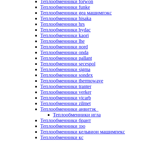
Теплообменники forwon
Теплообменники funke
Теплообменники gea машимпэкс
Теплообменники hisaka
Теплообменники hrs
Теплообменники hydac
Теплообменники kaori
Теплообменники lhe
Теплообменники nord
Теплообменники onda
Теплообменники pallant
Теплообменники secespol
Теплообменники sigma
Теплообменники sondex
Теплообменники thermowave
Теплообменники tranter
Теплообменники verker
Теплообменники vicarb
Теплообменники zilmet
Теплообменники анвитэк
Теплообменники игла
Теплообменники брант
Теплообменники зэо
Теплообменники кельвион машимпекс
Теплообменники кс