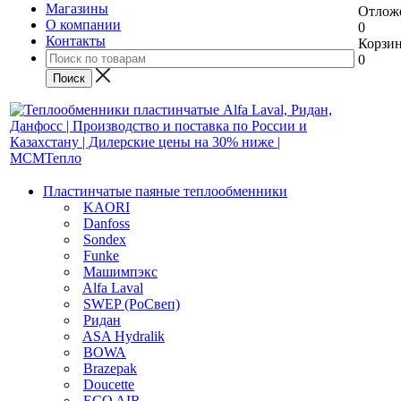
Магазины
Отлож
О компании
0
Контакты
Корзи
0
Пластинчатые паяные теплообменники
KAORI
Danfoss
Sondex
Funke
Машимпэкс
Alfa Laval
SWEP (РоСвеп)
Ридан
ASA Hydralik
BOWA
Brazepak
Doucette
ECO AIR