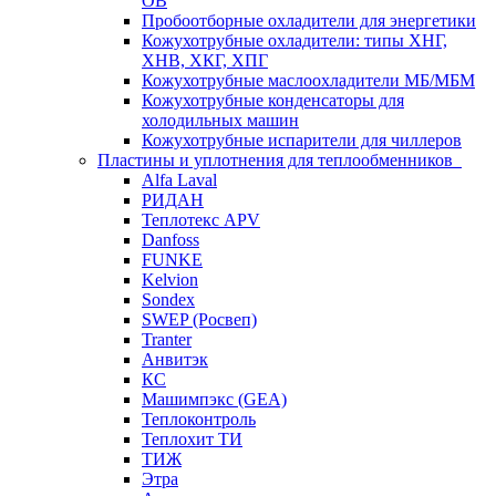
ОВ
Пробоотборные охладители для энергетики
Кожухотрубные охладители: типы ХНГ,
ХНВ, ХКГ, ХПГ
Кожухотрубные маслоохладители МБ/МБМ
Кожухотрубные конденсаторы для
холодильных машин
Кожухотрубные испарители для чиллеров
Пластины и уплотнения для теплообменников
Alfa Laval
РИДАН
Теплотекс APV
Danfoss
FUNKE
Kelvion
Sondex
SWEP (Росвеп)
Tranter
Анвитэк
КС
Машимпэкс (GEA)
Теплоконтроль
Теплохит ТИ
ТИЖ
Этра