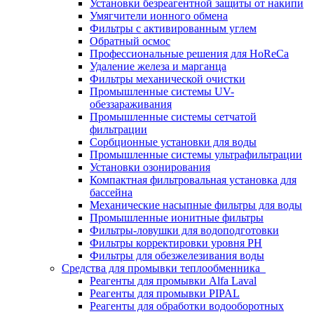
Установки безреагентной защиты от накипи
Умягчители ионного обмена
Фильтры с активированным углем
Обратный осмос
Профессиональные решения для HoReCa
Удаление железа и марганца
Фильтры механической очистки
Промышленные системы UV-
обеззараживания
Промышленные системы сетчатой
фильтрации
Сорбционные установки для воды
Промышленные системы ультрафильтрации
Установки озонирования
Компактная фильтровальная установка для
бассейна
Механические насыпные фильтры для воды
Промышленные ионитные фильтры
Фильтры-ловушки для водоподготовки
Фильтры корректировки уровня PH
Фильтры для обезжелезивания воды
Средства для промывки теплообменника
Реагенты для промывки Alfa Laval
Реагенты для промывки PIPAL
Реагенты для обработки водооборотных