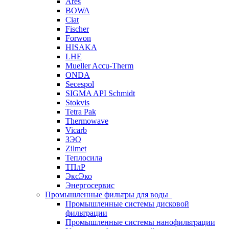
Ares
BOWA
Ciat
Fischer
Forwon
HISAKA
LHE
Mueller Accu-Therm
ONDA
Secespol
SIGMA API Schmidt
Stokvis
Tetra Pak
Thermowave
Vicarb
ЗЭО
Zilmet
Теплосила
ТПлР
ЭксЭко
Энергосервис
Промышленные фильтры для воды
Промышленные системы дисковой
фильтрации
Промышленные системы нанофильтрации