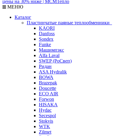
МЕНЮ
Каталог
Пластинчатые паяные теплообменники
KAORI
Danfoss
Sondex
Funke
Машимпэкс
Alfa Laval
SWEP (РоСвеп)
Ридан
ASA Hydralik
BOWA
Brazepak
Doucette
ECO AIR
Forwon
HISAKA
Hydac
Secespol
Stokvis
WTK
Zilmet